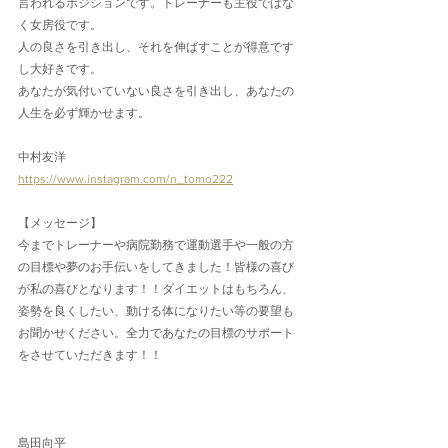
言われるポジションです。トレーナーも主役ではな
く女房役です。
人の良さを引き出し、それを伸ばすことが得意です
し大好きです。
あなたが気付いていない良さを引き出し、あなたの
人生を必ず輝かせます。
中村友洋
https://www.instagram.com/n_tomo222
【メッセージ】
今までトレーナーや病院勤務で運動選手や一般の方
の目標や夢のお手伝いをしてきました！皆様の喜び
が私の喜びとなります！！ダイエットはもちろん、
姿勢を良くしたい、動ける体になりたい等の要望も
お聞かせください。全力であなたの目標のサポート
をさせていただきます！！
島田向平