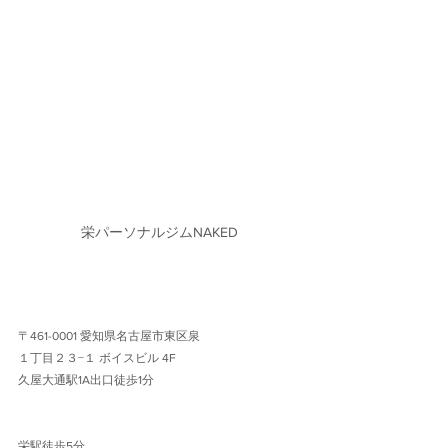
栄パーソナルジムNAKED
〒461-0001 愛知県名古屋市東区泉
１丁目２３−１ ボイスビル 4F 
久屋大通駅1A出口徒歩1分 
栄駅徒歩5分