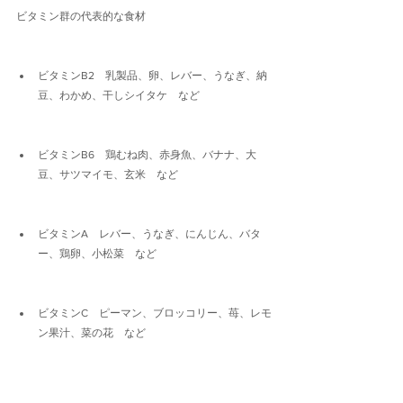
ビタミン群の代表的な食材
ビタミンB2　乳製品、卵、レバー、うなぎ、納
豆、わかめ、干しシイタケ　など
ビタミンB6　鶏むね肉、赤身魚、バナナ、大
豆、サツマイモ、玄米　など
ビタミンA　レバー、うなぎ、にんじん、バタ
ー、鶏卵、小松菜　など
ビタミンC　ピーマン、ブロッコリー、苺、レモ
ン果汁、菜の花　など