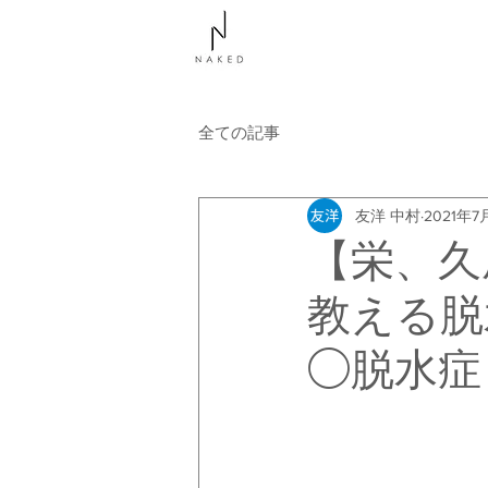
NAKEDについて
コース
全ての記事
友洋 中村
2021年7
【栄、久
教える脱
◯脱水症