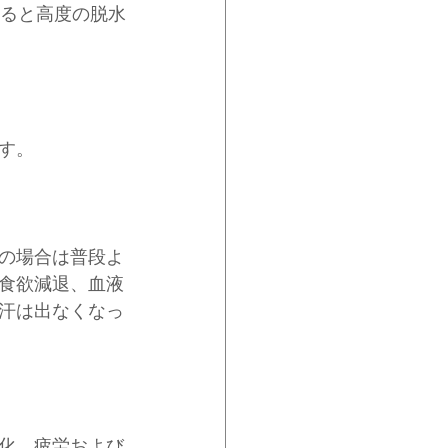
なると高度の脱水
す。
の場合は普段よ
食欲減退、血液
汗は出なくなっ
化、疲労および