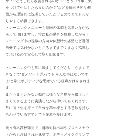
か？””どうしたら改善されるのか？””どういう事に気
をつけて生活したら良いのか？”などを解剖学的な側
面から理論的に説明していただけるのでとてもわか
りやすく納得できます。
トレーニングメニューも毎回の体調を気遣いながら
考えて頂けますし、常に私の動きを観察しながらト
レーニング中の視線の方向や休憩時の姿勢など普段
自分では気付かないところまでまでくまなく指導し
て頂けるので安心して取り組めます。
トレーニング中も常に励ましてくださり、うまくで
きなくて’ダメだー’と思っても’そんな事はないです
よ’と常にポジティブな思考でいる様声かけをされま
す。
またうまくいかない動作は様々な角度から修正しう
まくできるように実演しながら導いてもくれます。
常に向上心を持って自分を高め様とする意欲を持ち
合わせている方でとても刺激を受けます。
元々有名高校球児で、都市対抗出場やプロのスカウ
トからも注目された逸材で、ボディメイクグランプ