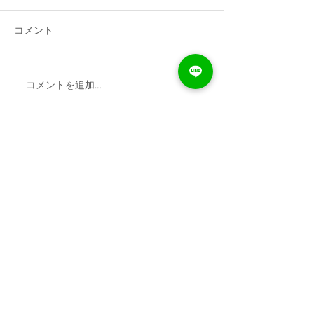
コメント
コメントを追加…
【『オランダ名物①』名
【『ドイツ名物
古屋市栄、久屋大通パー
屋市栄、久屋大
ソナルジムNAKEDが教え
ナルジムNAKE
るオランダの名物につい
ドイツの名物に
て】
ACCESS