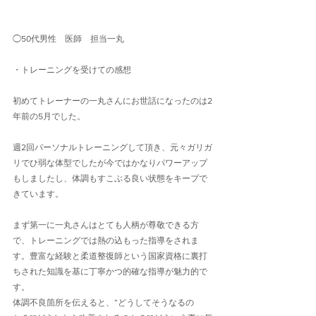
◯50代男性　医師　担当一丸
・トレーニングを受けての感想
初めてトレーナーの一丸さんにお世話になったのは2
年前の5月でした。
週2回パーソナルトレーニングして頂き、元々ガリガ
リでひ弱な体型でしたが今ではかなりパワーアップ
もしましたし、体調もすこぶる良い状態をキープで
きています。
まず第一に一丸さんはとても人柄が尊敬できる方
で、トレーニングでは熱の込もった指導をされま
す。豊富な経験と柔道整復師という国家資格に裏打
ちされた知識を基に丁寧かつ的確な指導が魅力的で
す。
体調不良箇所を伝えると、”どうしてそうなるの