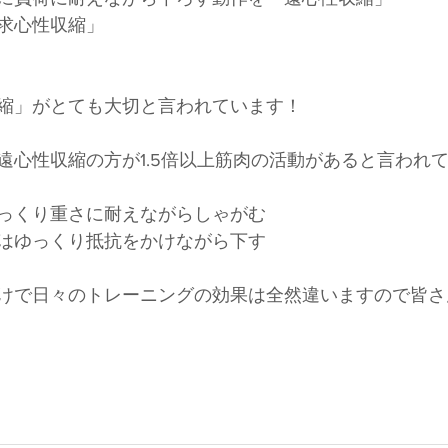
求心性収縮」
縮」がとても大切と言われています！
遠心性収縮の方が1.5倍以上筋肉の活動があると言われ
ゆっくり重さに耐えながらしゃがむ
はゆっくり抵抗をかけながら下す
けで日々のトレーニングの効果は全然違いますので皆さ