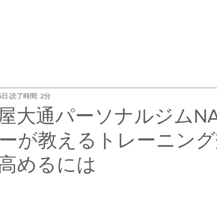
・料金
トレーナー紹介
よくある質問
会社概要
お客
6日
読了時間: 2分
屋大通パーソナルジムNA
ーが教えるトレーニング
高めるには