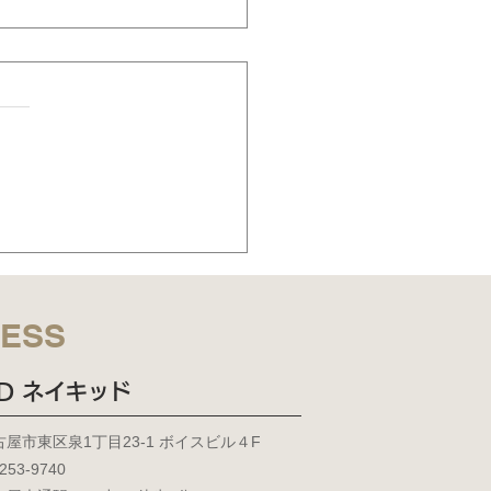
ドイツ名物②』名古屋市
久屋大通パーソナルジム
KEDが教えるドイツの名物
いて】
ESS
ED ネイキッド
屋市東区泉1丁目23-1
ボイスビル４F
-253-9740