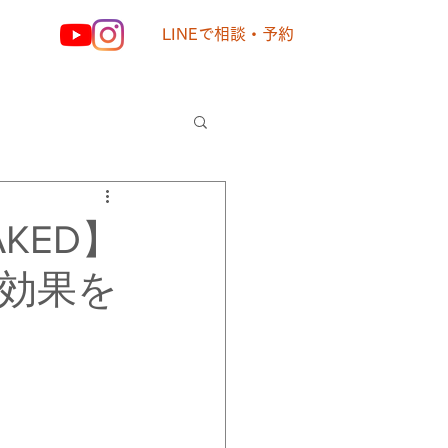
LINEで相談・予約
様の声
KED】
効果を