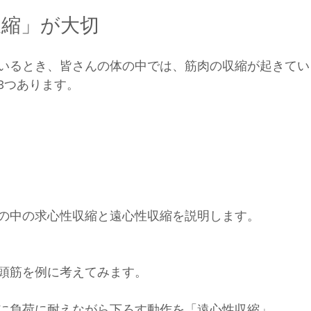
収縮」が大切
いるとき、皆さんの体の中では、筋肉の収縮が起きてい
3つあります。
の中の求心性収縮と遠心性収縮を説明します。
頭筋を例に考えてみます。
に負荷に耐えながら下ろす﻿動作を「遠心性収縮」﻿