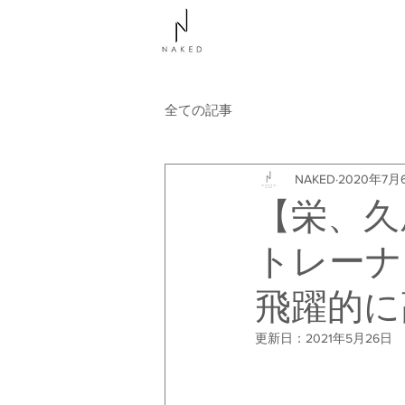
NAKEDについて
コース
全ての記事
NAKED
2020年7月
【栄、久
トレーナ
飛躍的に
更新日：
2021年5月26日