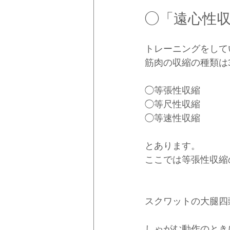
◯「遠心性
トレーニングをして
筋肉の収縮の種類は
◯等張性収縮
◯等尺性収縮
◯等速性収縮
とあります。
ここでは等張性収縮
スクワットの大腿四
しゃがむ動作のとき