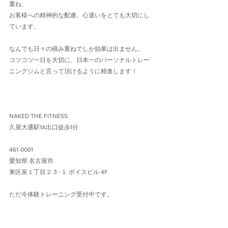
重ね、
お客様への精神的な配慮、心遣いをとても大切にし
ています。
なんでも日々の積み重ねでしか効果は出ません。
コツコツ一日を大切に、日本一のパーソナルトレー
ニングジムと言って頂けるように精進します！
NAKED THE FITNESS
久屋大通駅1A出口徒歩1分
461-0001
愛知県 名古屋市
東区泉１丁目２３−１ ボイスビル 4F
ただ今体験トレーニング受付中です。