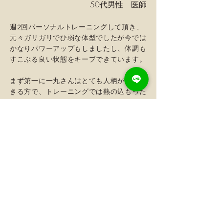
50代男性 医師
週2回パーソナルトレーニングして頂き、
元々ガリガリでひ弱な体型でしたが今では
かなりパワーアップもしましたし、体調も
すこぶる良い状態をキープできています。
まず第一に一丸さんはとても人柄が尊敬で
きる方で、トレーニングでは熱の込もった
指導をされます。豊富な経験と柔道整復師
という国家資格に裏打ちされた知識を基に
丁寧かつ的確な指導が魅力的です。
体調不良箇所を伝えると、”どうしてそう
なるのか？””どうしたら改善されるの
か？””どういう事に気をつけて生活したら
良いのか？”などを解剖学的な側面から理
論的に説明していただけるのでとてもわか
りやすく納得できます。