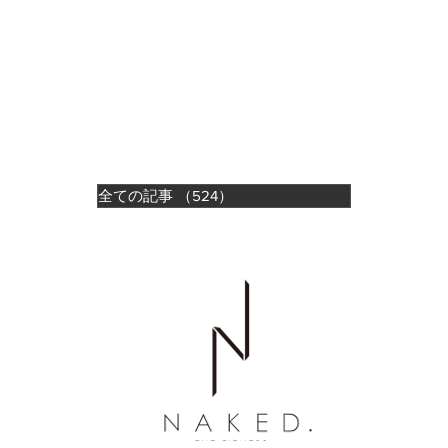
・料金
トレーナー紹介
よくある質問
会社概要
お客
全ての記事
（524）
524件の記事