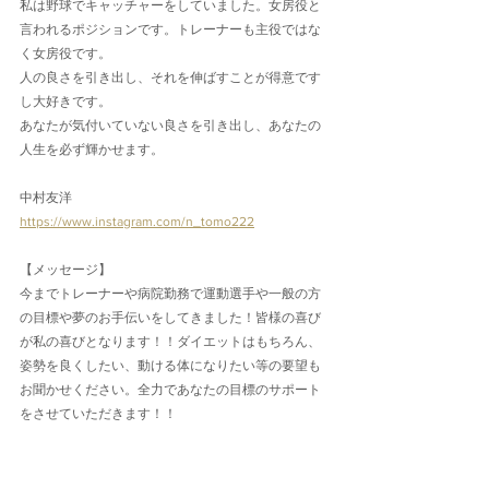
私は野球でキャッチャーをしていました。女房役と
言われるポジションです。トレーナーも主役ではな
く女房役です。
人の良さを引き出し、それを伸ばすことが得意です
し大好きです。
あなたが気付いていない良さを引き出し、あなたの
人生を必ず輝かせます。
中村友洋
https://www.instagram.com/n_tomo222
【メッセージ】
今までトレーナーや病院勤務で運動選手や一般の方
の目標や夢のお手伝いをしてきました！皆様の喜び
が私の喜びとなります！！ダイエットはもちろん、
姿勢を良くしたい、動ける体になりたい等の要望も
お聞かせください。全力であなたの目標のサポート
をさせていただきます！！