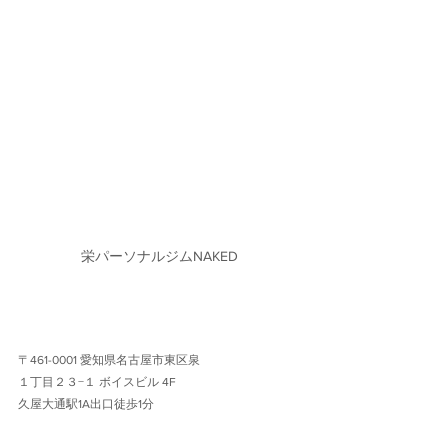
栄パーソナルジムNAKED
〒461-0001 愛知県名古屋市東区泉
１丁目２３−１ ボイスビル 4F 
久屋大通駅1A出口徒歩1分 