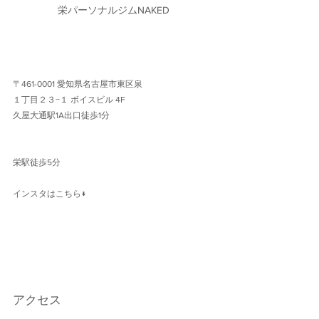
栄パーソナルジムNAKED
〒461-0001 愛知県名古屋市東区泉
１丁目２３−１ ボイスビル 4F 
久屋大通駅1A出口徒歩1分 
栄駅徒歩5分
インスタはこちら↓
アクセス