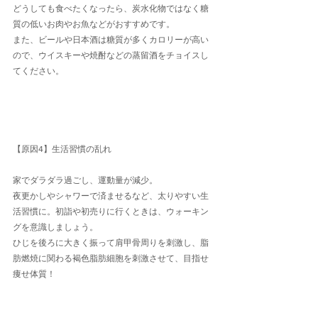
どうしても食べたくなったら、炭水化物ではなく糖
質の低いお肉やお魚などがおすすめです。
また、ビールや日本酒は糖質が多くカロリーが高い
ので、ウイスキーや焼酎などの蒸留酒をチョイスし
てください。
【原因4】生活習慣の乱れ
家でダラダラ過ごし、運動量が減少。
夜更かしやシャワーで済ませるなど、太りやすい生
活習慣に。初詣や初売りに行くときは、ウォーキン
グを意識しましょう。
ひじを後ろに大きく振って肩甲骨周りを刺激し、脂
肪燃焼に関わる褐色脂肪細胞を刺激させて、目指せ
痩せ体質！