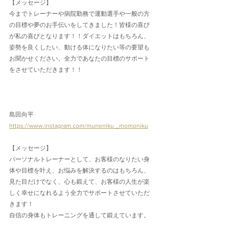
【メッセージ】
今までトレーナーや病院勤務で運動選手や一般の方
の目標や夢のお手伝いをしてきました！皆様の喜び
が私の喜びとなります！！ダイエットはもちろん、
姿勢を良くしたい、動ける体になりたい等の要望も
お聞かせください。全力であなたの目標のサポート
をさせていただきます！！
島田向平
https://www.instagram.com/muneniku
 _momoniku
【メッセージ】
パーソナルトレーナーとして、お客様のなりたい身
体や目標を叶え、お悩みを解決するのはもちろん、
見た目だけでなく、心も鍛えて、お客様の人生が楽
しく幸せになれるよう全力でサポートさせていただ
きます！
自信の身体もトレーニングを通して鍛えています。