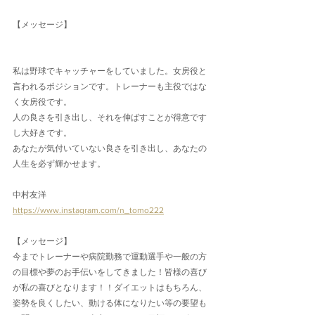
【メッセージ】
私は野球でキャッチャーをしていました。女房役と
言われるポジションです。トレーナーも主役ではな
く女房役です。
人の良さを引き出し、それを伸ばすことが得意です
し大好きです。
あなたが気付いていない良さを引き出し、あなたの
人生を必ず輝かせます。
中村友洋
https://www.instagram.com/n_tomo222
【メッセージ】
今までトレーナーや病院勤務で運動選手や一般の方
の目標や夢のお手伝いをしてきました！皆様の喜び
が私の喜びとなります！！ダイエットはもちろん、
姿勢を良くしたい、動ける体になりたい等の要望も