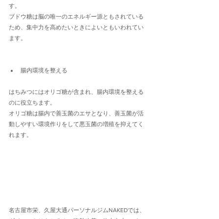
す。
ブドウ糖は脳の唯一のエネルギー源ともされている
ため、集中力を高めたいときによいともいわれてい
ます。
腸内環境を整える
はちみつにはオリゴ糖が含まれ、腸内環境を整える
のに役立ちます。
オリゴ糖は腸内で善玉菌のエサとなり、善玉菌が活
動しやすい環境作りをして悪玉菌の増殖を抑えてく
れます。
名古屋市栄、久屋大通パーソナルジムNAKEDでは、