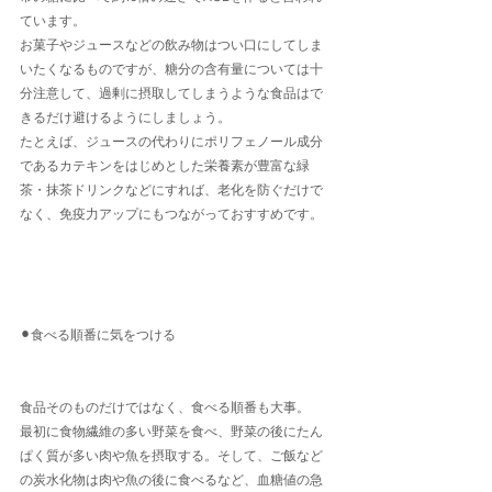
ています。
お菓子やジュースなどの飲み物はつい口にしてしま
いたくなるものですが、糖分の含有量については十
分注意して、過剰に摂取してしまうような食品はで
きるだけ避けるようにしましょう。
たとえば、ジュースの代わりにポリフェノール成分
であるカテキンをはじめとした栄養素が豊富な緑
茶・抹茶ドリンクなどにすれば、老化を防ぐだけで
なく、免疫力アップにもつながっておすすめです。
⚫︎食べる順番に気をつける
食品そのものだけではなく、食べる順番も大事。
最初に食物繊維の多い野菜を食べ、野菜の後にたん
ぱく質が多い肉や魚を摂取する。そして、ご飯など
の炭水化物は肉や魚の後に食べるなど、血糖値の急