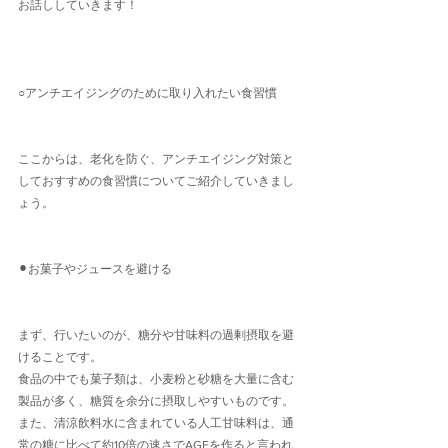
お話ししていきます！
○アンチエイジングのために取り入れたい食習慣
ここからは、老化を防ぐ、アンチエイジング対策と
しておすすめの食習慣についてご紹介していきまし
ょう。
⚫︎お菓子やジュースを避ける
まず、行いたいのが、糖分や甘味料の過剰摂取を避
けることです。
食品の中でも菓子類は、小麦粉と砂糖を大量に含む
製品が多く、糖質を余分に摂取しやすいものです。
また、清涼飲料水に含まれている人工甘味料は、通
常の糖に比べて約10倍の速さでAGEを作ると言われ