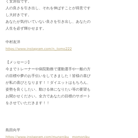
く女房役です。
人の良さを引き出し、それを伸ばすことが得意です
し大好きです。
あなたが気付いていない良さを引き出し、あなたの
人生を必ず輝かせます。
中村友洋
https://www.instagram.com/n_tomo222
【メッセージ】
今までトレーナーや病院勤務で運動選手や一般の方
の目標や夢のお手伝いをしてきました！皆様の喜び
が私の喜びとなります！！ダイエットはもちろん、
姿勢を良くしたい、動ける体になりたい等の要望も
お聞かせください。全力であなたの目標のサポート
をさせていただきます！！
島田向平
https://www.instagram.com/muneniku _momoniku