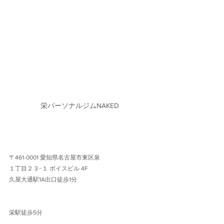
栄パーソナルジムNAKED
〒461-0001 愛知県名古屋市東区泉
１丁目２３−１ ボイスビル 4F 
久屋大通駅1A出口徒歩1分 
栄駅徒歩5分