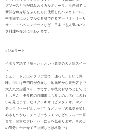
ズソースと卵が絡み合うカルボナーラ、沿岸部では
新鮮な魚介類をふんだんに使用したペスカトーレ、
中南部ではシンプルな具材で作るアーリオ・オーリ
オ・エ・ペペロンチーノなど、日本でも人気のパス
タ料理を存分に味わえます。
○ジェラート
イタリア語で「凍った」という意味の大人気スイー
ツ
ジェラートとはイタリア語で「凍った」という意
味。街には専門店が点在し、地元民から観光客まで
大人気の定番スイーツです。午後のおやつとしては
もちろん、夕食後の時間帯にも多くのお店がにぎわ
いを見せます。ピスタッキオ（ピスタチオ）やノッ
チョラ（ヘーゼルナッツ）などナッツの風味を楽し
めるものから、チェリーやレモンなどのフルーツ系
まで、豊富なフレーバーに目を見張ります。その日
の気分に合わせて選ぶ楽しさは格別です。　