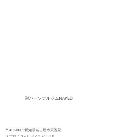
栄パーソナルジムNAKED
〒461-0001 愛知県名古屋市東区泉
１丁目２３−１ ボイスビル 4F 