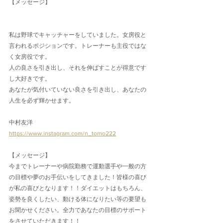
【メッセージ】
私は野球でキャッチャーをしていました。女房役と
言われるポジションです。トレーナーも主役ではな
く女房役です。
人の良さを引き出し、それを伸ばすことが得意です
し大好きです。
あなたが気付いていない良さを引き出し、あなたの
人生を必ず輝かせます。
中村友洋
https://www.instagram.com/n_tomo222
【メッセージ】
今までトレーナーや病院勤務で運動選手や一般の方
の目標や夢のお手伝いをしてきました！皆様の喜び
が私の喜びとなります！！ダイエットはもちろん、
姿勢を良くしたい、動ける体になりたい等の要望も
お聞かせください。全力であなたの目標のサポート
をさせていただきます！！