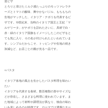
道ピザ
とろりと溶けたミルク感たっぷりのモッツァレラチ
ーズとトマトの酸味、爽やかなバジル、もちもちの
生地がマッチした、イタリア・ナポリを代表するピ
ザです。19世紀末、当時のイタリア国王と王妃「マ
ルゲリータ」がナポリを訪れたさいに、具材で白・
赤・緑のイタリア国旗をイメージしたこのピザをと
ても気に入り、その名が付けられたといわれていま
す。シンプルだからこそ、トッピングや生地の焼き
加減など、お店ごとの腕が光る一品です。
○パスタ
イタリア各地の風土を生かしたパスタ料理を味わい
たい
イタリアを代表する食材。数百種類の形やサイズな
どが存在し、さまざまな料理に使われています。ま
た地域によって材料や調理法が異なり、独自の味わ
いを楽しめるのが特徴です。ローマでは濃厚なチー