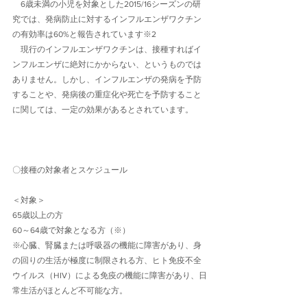
　6歳未満の小児を対象とした2015/16シーズンの研
究では、発病防止に対するインフルエンザワクチン
の有効率は60%と報告されています※2
　現行のインフルエンザワクチンは、接種すればイ
ンフルエンザに絶対にかからない、というものでは
ありません。しかし、インフルエンザの発病を予防
することや、発病後の重症化や死亡を予防すること
に関しては、一定の効果があるとされています。
〇接種の対象者とスケジュール
＜対象＞
65歳以上の方
60～64歳で対象となる方（※）
※心臓、腎臓または呼吸器の機能に障害があり、身
の回りの生活が極度に制限される方、ヒト免疫不全
ウイルス（HIV）による免疫の機能に障害があり、日
常生活がほとんど不可能な方。