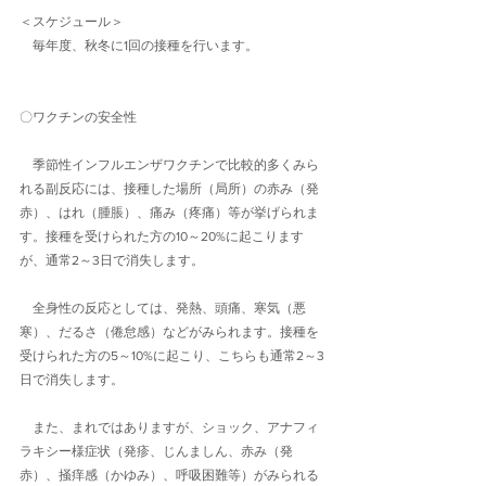
＜スケジュール＞
　毎年度、秋冬に1回の接種を行います。
〇ワクチンの安全性
　季節性インフルエンザワクチンで比較的多くみら
れる副反応には、接種した場所（局所）の赤み（発
赤）、はれ（腫脹）、痛み（疼痛）等が挙げられま
す。接種を受けられた方の10～20%に起こります
が、通常2～3日で消失します。
　全身性の反応としては、発熱、頭痛、寒気（悪
寒）、だるさ（倦怠感）などがみられます。接種を
受けられた方の5～10%に起こり、こちらも通常2～3
日で消失します。
　また、まれではありますが、ショック、アナフィ
ラキシー様症状（発疹、じんましん、赤み（発
赤）、掻痒感（かゆみ）、呼吸困難等）がみられる