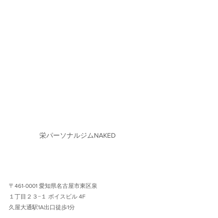
栄パーソナルジムNAKED
〒461-0001 愛知県名古屋市東区泉
１丁目２３−１ ボイスビル 4F 
久屋大通駅1A出口徒歩1分 