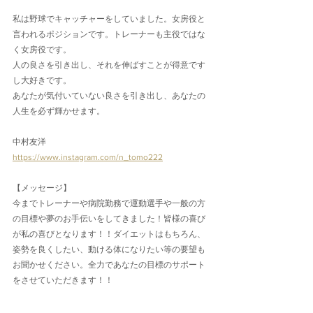
私は野球でキャッチャーをしていました。女房役と
言われるポジションです。トレーナーも主役ではな
く女房役です。
人の良さを引き出し、それを伸ばすことが得意です
し大好きです。
あなたが気付いていない良さを引き出し、あなたの
人生を必ず輝かせます。
中村友洋
https://www.instagram.com/n_tomo222
【メッセージ】
今までトレーナーや病院勤務で運動選手や一般の方
の目標や夢のお手伝いをしてきました！皆様の喜び
が私の喜びとなります！！ダイエットはもちろん、
姿勢を良くしたい、動ける体になりたい等の要望も
お聞かせください。全力であなたの目標のサポート
をさせていただきます！！