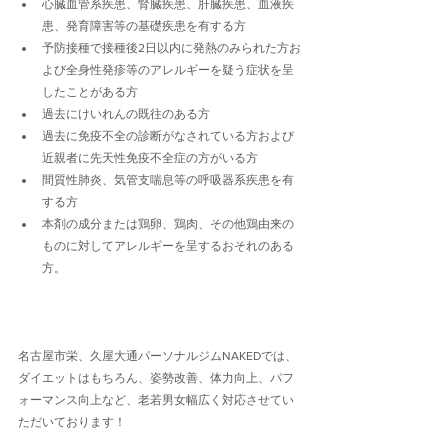
心臓血管系疾患、腎臓疾患、肝臓疾患、血液疾
患、発育障害等の基礎疾患を有する方
予防接種で接種後2日以内に発熱のみられた方お
よび全身性発疹等のアレルギーを疑う症状を呈
したことがある方
過去にけいれんの既往のある方
過去に免疫不全の診断がなされている方および
近親者に先天性免疫不全症の方がいる方
間質性肺炎、気管支喘息等の呼吸器系疾患を有
する方
本剤の成分または鶏卵、鶏肉、その他鶏由来の
ものに対してアレルギーを呈するおそれのある
方。
名古屋市栄、久屋大通パーソナルジムNAKEDでは、
ダイエットはもちろん、姿勢改善、体力向上、パフ
ォーマンス向上など、老若男女幅広く対応させてい
ただいております！