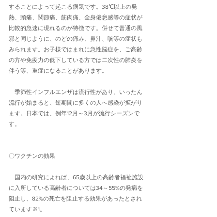
することによって起こる病気です。38℃以上の発
熱、頭痛、関節痛、筋肉痛、全身倦怠感等の症状が
比較的急速に現れるのが特徴です。併せて普通の風
邪と同じように、のどの痛み、鼻汁、咳等の症状も
みられます。お子様ではまれに急性脳症を、ご高齢
の方や免疫力の低下している方では二次性の肺炎を
伴う等、重症になることがあります。
　季節性インフルエンザは流行性があり、いったん
流行が始まると、短期間に多くの人へ感染が拡がり
ます。日本では、例年12月～3月が流行シーズンで
す。
〇ワクチンの効果
　国内の研究によれば、65歳以上の高齢者福祉施設
に入所している高齢者については34～55%の発病を
阻止し、82%の死亡を阻止する効果があったとされ
ています※1。