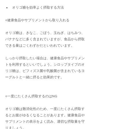
オリゴ糖を効率よく摂取する方法
○健康食品やサプリメントから取り入れる
オリゴ糖は、きなこ、ごぼう、玉ねぎ、はちみつ、
バナナなどに多く含まれていますが、食品から摂取
できる量はごくわずかだといわれています。
しっかり摂取したい場合は、健康食品やサプリメン
トを利用するといいでしょう。シロップタイプのオ
リゴ糖は、ビフィズス菌や乳酸菌が含まれているヨ
ーグルトと一緒に摂ると効果的です。
○一度にたくさん摂取するのはNG
オリゴ糖は難消化性のため、一度にたくさん摂取す
るとお腹がゆるくなることがあります。健康食品や
サプリメントの表示をよく読み、適切な摂取量を守
りましょう。