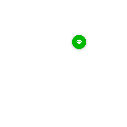
DRAFTJS_BLOCK_KEY:45b4l