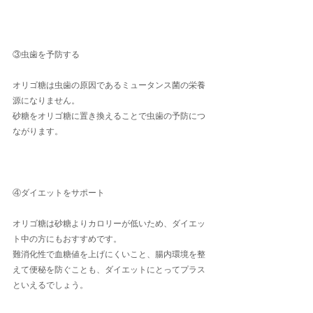
③虫歯を予防する
オリゴ糖は虫歯の原因であるミュータンス菌の栄養
源になりません。
砂糖をオリゴ糖に置き換えることで虫歯の予防につ
ながります。
④ダイエットをサポート
オリゴ糖は砂糖よりカロリーが低いため、ダイエッ
ト中の方にもおすすめです。
難消化性で血糖値を上げにくいこと、腸内環境を整
えて便秘を防ぐことも、ダイエットにとってプラス
といえるでしょう。