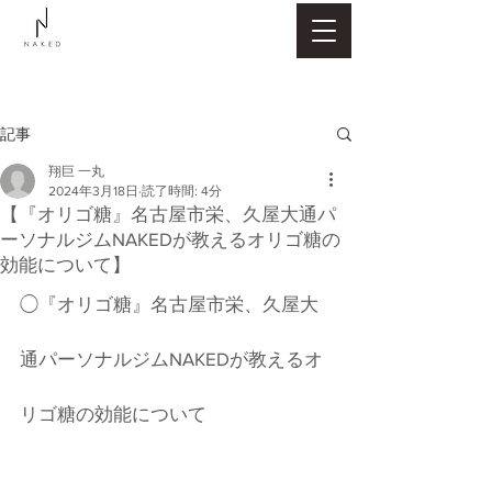
記事
翔巨 一丸
2024年3月18日
読了時間: 4分
【『オリゴ糖』名古屋市栄、久屋大通パ
ーソナルジムNAKEDが教えるオリゴ糖の
効能について】
◯『オリゴ糖』名古屋市栄、久屋大
通パーソナルジムNAKEDが教えるオ
リゴ糖の効能について