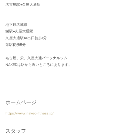
名古屋駅→久屋大通駅 
地下鉄名城線 
栄駅→久屋大通駅
久屋大通駅1A出口徒歩1分 
栄駅徒歩5分
名古屋、栄、久屋大通パーソナルジム
NAKEDは駅から近いところにあります。
ホームページ
https://www.naked-fitness.jp/
スタッフ