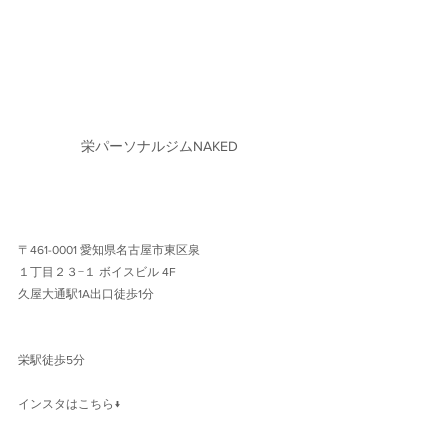
栄パーソナルジムNAKED
〒461-0001 愛知県名古屋市東区泉
１丁目２３−１ ボイスビル 4F 
久屋大通駅1A出口徒歩1分 
栄駅徒歩5分
インスタはこちら↓