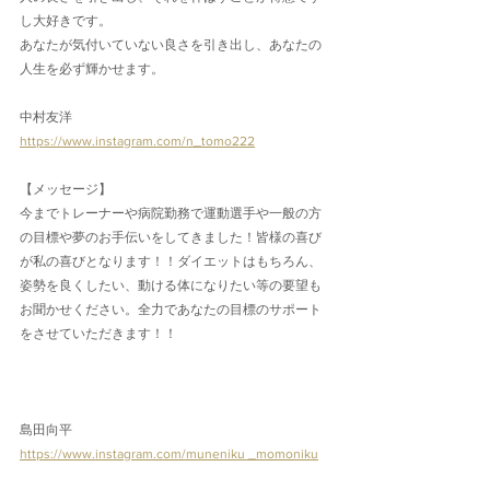
し大好きです。
あなたが気付いていない良さを引き出し、あなたの
人生を必ず輝かせます。
中村友洋
https://www.instagram.com/n_tomo222
【メッセージ】
今までトレーナーや病院勤務で運動選手や一般の方
の目標や夢のお手伝いをしてきました！皆様の喜び
が私の喜びとなります！！ダイエットはもちろん、
姿勢を良くしたい、動ける体になりたい等の要望も
お聞かせください。全力であなたの目標のサポート
をさせていただきます！！
島田向平
https://www.instagram.com/muneniku _momoniku