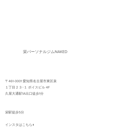
栄パーソナルジムNAKED
〒461-0001 愛知県名古屋市東区泉
１丁目２３−１ ボイスビル 4F 
久屋大通駅1A出口徒歩1分 
栄駅徒歩5分
インスタはこちら↓