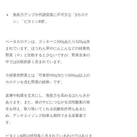
免疫力アップや代謝促進に不可欠な「βカロテ
ン」「ビタミンB群」
ベータカロテンは、ズッキーニ100gあたり320μg含
まれています。ほうれん草やにんじんなどの緑黄色
野菜（※）と比較すると少ないですが、野菜全体の
中では比較的多く含まれています。
※緑黄色野菜とは「可食部100g当たり600μg以上の
カロテンを含む野菜の総称」です。
皮膚や粘膜を丈夫にし、免疫力を高めるはたらきが
あります。また、体のサビにつながる活性酸素の発
生を抑え、取り除いてくれる抗酸化作用もあるた
め、アンチエイジング効果も期待できる栄養素で
す。
ビタミンB群は特別多く含まれているわけではありま