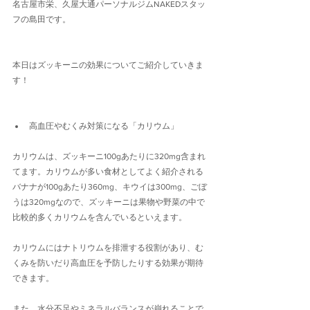
名古屋市栄、久屋大通パーソナルジムNAKEDスタッ
フの島田です。
本日はズッキーニの効果についてご紹介していきま
す！
高血圧やむくみ対策になる「カリウム」
カリウムは、ズッキーニ100gあたりに320mg含まれ
てます。カリウムが多い食材としてよく紹介される
バナナが100gあたり360mg、キウイは300mg、ごぼ
うは320mgなので、ズッキーニは果物や野菜の中で
比較的多くカリウムを含んでいるといえます。
カリウムにはナトリウムを排泄する役割があり、む
くみを防いだり高血圧を予防したりする効果が期待
できます。
また、水分不足やミネラルバランスが崩れることで