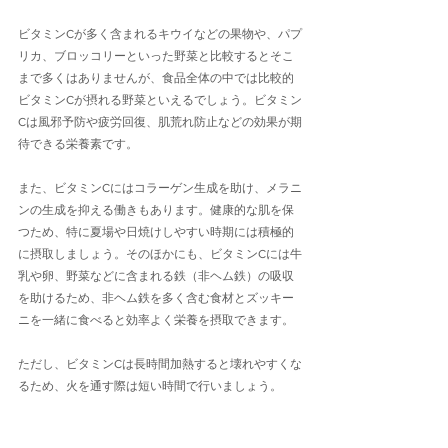
ビタミンCが多く含まれるキウイなどの果物や、パプ
リカ、ブロッコリーといった野菜と比較するとそこ
まで多くはありませんが、食品全体の中では比較的
ビタミンCが摂れる野菜といえるでしょう。ビタミン
Cは風邪予防や疲労回復、肌荒れ防止などの効果が期
待できる栄養素です。
また、ビタミンCにはコラーゲン生成を助け、メラニ
ンの生成を抑える働きもあります。健康的な肌を保
つため、特に夏場や日焼けしやすい時期には積極的
に摂取しましょう。そのほかにも、ビタミンCには牛
乳や卵、野菜などに含まれる鉄（非ヘム鉄）の吸収
を助けるため、非ヘム鉄を多く含む食材とズッキー
ニを一緒に食べると効率よく栄養を摂取できます。
ただし、ビタミンCは長時間加熱すると壊れやすくな
るため、火を通す際は短い時間で行いましょう。