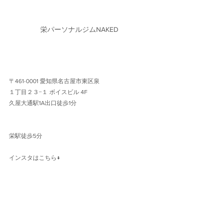
栄パーソナルジムNAKED
〒461-0001 愛知県名古屋市東区泉
１丁目２３−１ ボイスビル 4F 
久屋大通駅1A出口徒歩1分 
栄駅徒歩5分
インスタはこちら↓