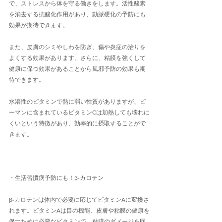
で、ストレスから体を守る働きをします。活性酸素
を消去する抗酸化作用があり、動脈硬化の予防にも
効果が期待できます。
また、皮膚のシミやしわを防ぎ、傷や炎症の治りを
よくする効果があります。さらに、粘膜を強くして
健康に保つ効果があることから風邪予防の効果も期
待できます。
水溶性のビタミンで熱に弱い性質がありますが、ピ
ーマンに含まれているビタミンCは加熱しても壊れに
くいという特徴があり、効率的に摂取することがで
きます。
・生活習慣病予防にも！β-カロテン
β-カロテンは体内で必要に応じてビタミンAに変換さ
れます。ビタミンAは目の機能、皮膚や粘膜の健康を
保つために必要なビタミンで、粘膜のダメージを回