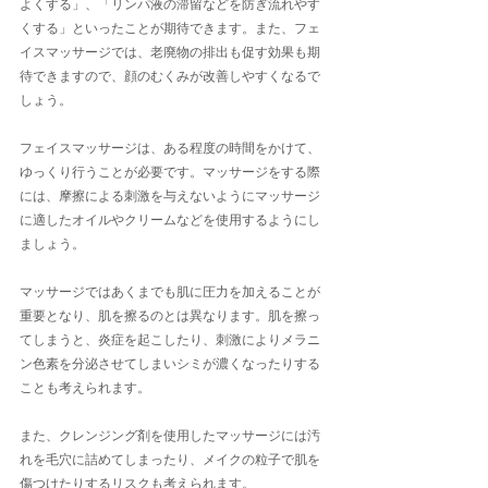
よくする」、「リンパ液の滞留などを防ぎ流れやす
くする」といったことが期待できます。また、フェ
イスマッサージでは、老廃物の排出も促す効果も期
待できますので、顔のむくみが改善しやすくなるで
しょう。
フェイスマッサージは、ある程度の時間をかけて、
ゆっくり行うことが必要です。マッサージをする際
には、摩擦による刺激を与えないようにマッサージ
に適したオイルやクリームなどを使用するようにし
ましょう。
マッサージではあくまでも肌に圧力を加えることが
重要となり、肌を擦るのとは異なります。肌を擦っ
てしまうと、炎症を起こしたり、刺激によりメラニ
ン色素を分泌させてしまいシミが濃くなったりする
ことも考えられます。
また、クレンジング剤を使用したマッサージには汚
れを毛穴に詰めてしまったり、メイクの粒子で肌を
傷つけたりするリスクも考えられます。