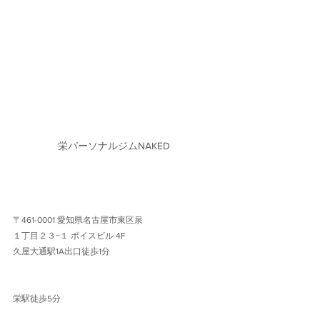
栄パーソナルジムNAKED
〒461-0001 愛知県名古屋市東区泉
１丁目２３−１ ボイスビル 4F 
久屋大通駅1A出口徒歩1分 
栄駅徒歩5分