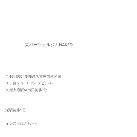
栄パーソナルジムNAKED
〒461-0001 愛知県名古屋市東区泉
１丁目２３−１ ボイスビル 4F 
久屋大通駅1A出口徒歩1分 
栄駅徒歩5分
インスタはこちら↓