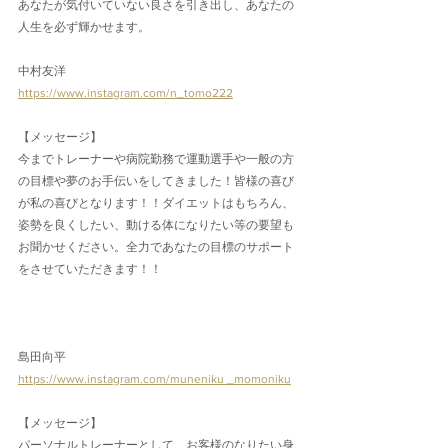
あなたが気付いていない良さを引き出し、あなたの
人生を必ず輝かせます。
中村友洋
https://www.instagram.com/n_tomo222
【メッセージ】
今までトレーナーや病院勤務で運動選手や一般の方
の目標や夢のお手伝いをしてきました！皆様の喜び
が私の喜びとなります！！ダイエットはもちろん、
姿勢を良くしたい、動ける体になりたい等の要望も
お聞かせください。全力であなたの目標のサポート
をさせていただきます！！
島田向平
https://www.instagram.com/muneniku _momoniku
【メッセージ】
パーソナルトレーナーとして、お客様のなりたい身