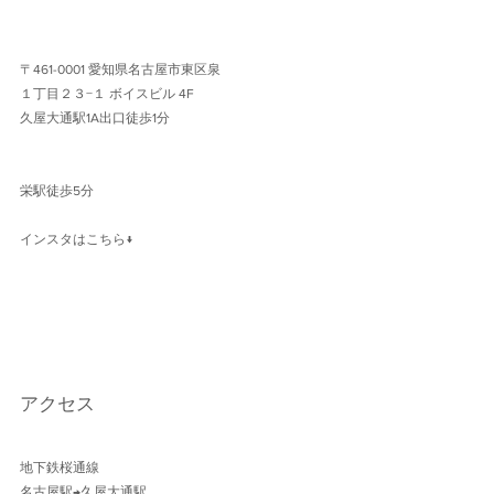
〒461-0001 愛知県名古屋市東区泉
１丁目２３−１ ボイスビル 4F 
久屋大通駅1A出口徒歩1分 
栄駅徒歩5分
インスタはこちら↓
アクセス
地下鉄桜通線 
名古屋駅→久屋大通駅 