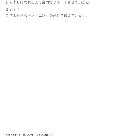
しく幸せになれるよう全力でサポートさせていただ
きます！
自信の身体もトレーニングを通して鍛えています。
DRAFTJS_BLOCK_KEY:45b4l