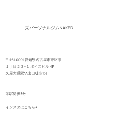
栄パーソナルジムNAKED
〒461-0001 愛知県名古屋市東区泉
１丁目２３−１ ボイスビル 4F 
久屋大通駅1A出口徒歩1分 
栄駅徒歩5分
インスタはこちら↓