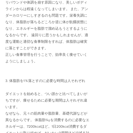
リバウンドや体調を崩す原因になり、美しいボディ
ラインからは程遠くなってしまいます。 また、アン
ダーカロリーにしすぎるのも問題です。栄養失調に
なり、体脂肪が落ちるどころか逆に体が飢餓状態に
なり、エネルギーを脂肪で溜め込もうとするように
なるからです。 遠回りに思うかもしれませんが、適
度な運動と適切な食事制限をすれば、体脂肪は確実
に落とすことができます。 
正しい食事管理を行うことで、効率良く痩せていく
ようにしましょう。 
3. 体脂肪を1％落とすのに必要な時間は人それぞれ 
ダイエットを始めると、つい誰かと比べてしまいが
ちですが、痩せるために必要な期間は人それぞれ違
います。 
なぜなら、元々の筋肉量や脂肪量、基礎代謝などが
異なるからです。 体脂肪1㎏を消費するのに必要なエ
ネルギーは、7200kcalほど。1日200kcal消費するダ