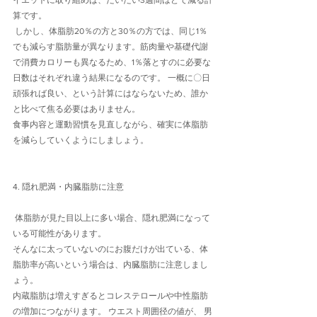
イエットに取り組めば、だいたい3週間ほどで減る計
算です。
 しかし、体脂肪20％の方と30％の方では、同じ1％
でも減らす脂肪量が異なります。筋肉量や基礎代謝
で消費カロリーも異なるため、1％落とすのに必要な
日数はそれぞれ違う結果になるのです。 一概に〇日
頑張れば良い、という計算にはならないため、誰か
と比べて焦る必要はありません。
食事内容と運動習慣を見直しながら、確実に体脂肪
を減らしていくようにしましょう。 
4. 隠れ肥満・内臓脂肪に注意
 体脂肪が見た目以上に多い場合、隠れ肥満になって
いる可能性があります。
そんなに太っていないのにお腹だけが出ている、体
脂肪率が高いという場合は、内臓脂肪に注意しまし
ょう。 
内蔵脂肪は増えすぎるとコレステロールや中性脂肪
の増加につながります。 ウエスト周囲径の値が、 男