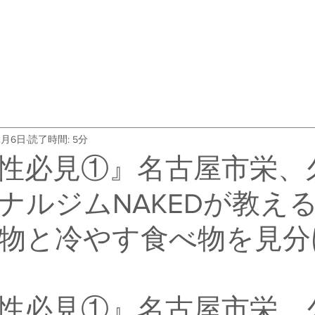
・料金
トレーナー紹介
よくある質問
会社概要
お客
2月6日
読了時間: 5分
性必見①』名古屋市栄、
ナルジムNAKEDが教え
物と冷やす食べ物を見分
性必見①』名古屋市栄、