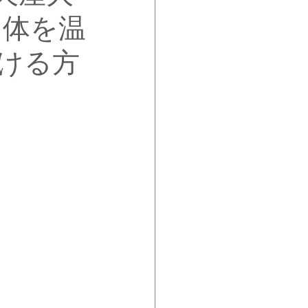
る体を温
ける方