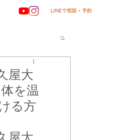
LINEで相談・予約
様の声
久屋大
る体を温
ける方
久屋大