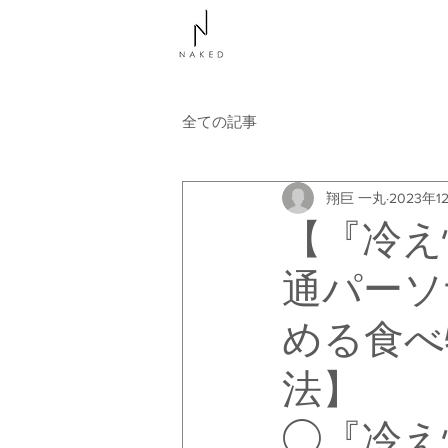
NAKEDについて
コース
全ての記事
翔巨 一丸
2023年1
【『冷え
通パーソ
める食べ
法】
◯『冷え