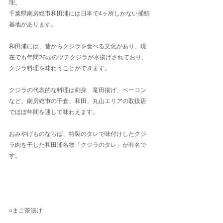
理。
千葉県南房総市和田浦には日本で4ヶ所しかない捕鯨
基地があります。
和田浦には、昔からクジラを食べる文化があり、現
在でも年間26頭のツチクジラが水揚げされており、
クジラ料理を味わうことができます。
クジラの代表的な料理は刺身、竜田揚げ、ベーコン
など、南房総市の千倉、和田、丸山エリアの取扱店
でほぼ年間を通して味わえます。
おみやげものならば、特製のタレで味付けしたクジ
ラ肉を干した和田浦名物「クジラのタレ」が有名で
す。
○まご茶漬け