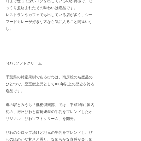
肝まで使って深いコクを出しているのが特徴で、じ
っくり煮込まれたその味わいは絶品です。
レストランやカフェでも出している店が多く、シー
フードカレーが好きな方なら気に入ること間違いな
し。
○びわソフトクリーム
千葉県の特産果樹であるびわは、南房総の名産品の
ひとつで、皇室献上品として100年以上の歴史を誇る
逸品です。
道の駅とみうら「枇杷倶楽部」では、平成7年に国内
初の、房州びわと南房総産の牛乳をブレンドしたオ
リジナル「びわソフトクリーム」を開発。
びわのシロップ漬けと地元の牛乳をブレンドし、び
わのほのかな甘さと香り、なめらかな食感が楽しめ