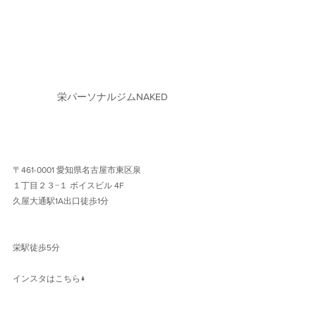
栄パーソナルジムNAKED
〒461-0001 愛知県名古屋市東区泉
１丁目２３−１ ボイスビル 4F 
久屋大通駅1A出口徒歩1分 
栄駅徒歩5分
インスタはこちら↓