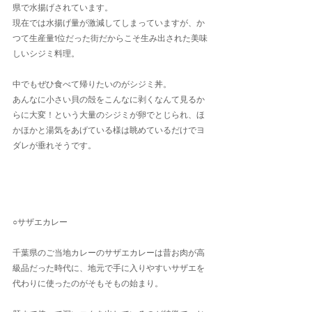
県で水揚げされています。
現在では水揚げ量が激減してしまっていますが、か
つて生産量1位だった街だからこそ生み出された美味
しいシジミ料理。
中でもぜひ食べて帰りたいのがシジミ丼。
あんなに小さい貝の殻をこんなに剥くなんて見るか
らに大変！という大量のシジミが卵でとじられ、ほ
かほかと湯気をあげている様は眺めているだけでヨ
ダレが垂れそうです。
○サザエカレー
千葉県のご当地カレーのサザエカレーは昔お肉が高
級品だった時代に、地元で手に入りやすいサザエを
代わりに使ったのがそもそもの始まり。