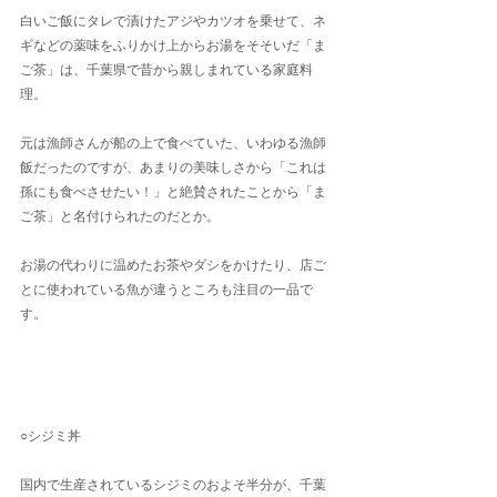
白いご飯にタレで漬けたアジやカツオを乗せて、ネ
ギなどの薬味をふりかけ上からお湯をそそいだ「ま
ご茶」は、千葉県で昔から親しまれている家庭料
理。
元は漁師さんが船の上で食べていた、いわゆる漁師
飯だったのですが、あまりの美味しさから「これは
孫にも食べさせたい！」と絶賛されたことから「ま
ご茶」と名付けられたのだとか。
お湯の代わりに温めたお茶やダシをかけたり、店ご
とに使われている魚が違うところも注目の一品で
す。
○シジミ丼
国内で生産されているシジミのおよそ半分が、千葉