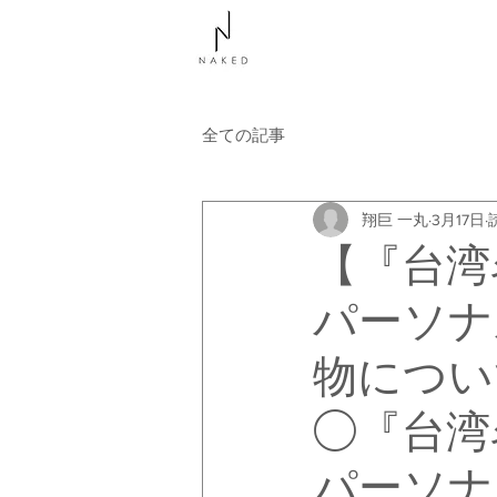
NAKEDについて
コース
全ての記事
翔巨 一丸
3月17日
【『台湾
パーソナ
物につい
◯『台湾
パーソナ