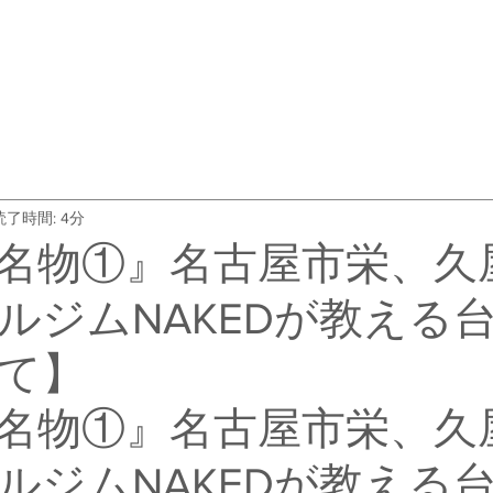
・料金
トレーナー紹介
よくある質問
会社概要
お客
読了時間: 4分
名物①』名古屋市栄、久
ルジムNAKEDが教える
て】
名物①』名古屋市栄、久
ルジムNAKEDが教える