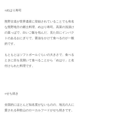
○めはり寿司
熊野古道が世界遺産に登録されていることでも有名
な熊野地方の郷土料理、めはり寿司。高菜の浅漬け
の葉っぱで、白いご飯を包んだ、見た目にインパク
トのあるおにぎりで、醤油をかけて食べるのが一般
的です。
もともとはソフトボールぐらいの大きさで、食べる
ときに目を見開いて食べることから「めはり」と名
付けられた料理です。
○せち焼き
全国的にほとんど知名度がないものの、地元の人に
愛される和歌山のローカルフードがせち焼きです。