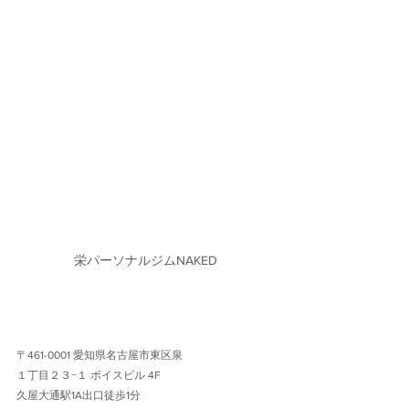
栄パーソナルジムNAKED
〒461-0001 愛知県名古屋市東区泉
１丁目２３−１ ボイスビル 4F 
久屋大通駅1A出口徒歩1分 