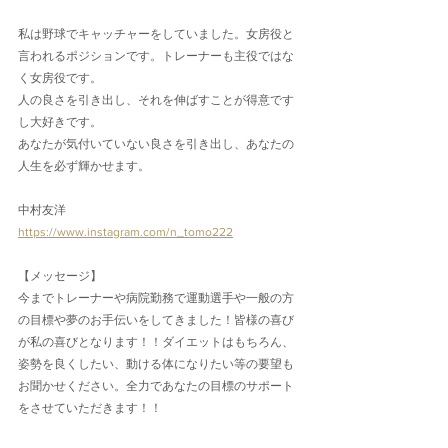
私は野球でキャッチャーをしていました。女房役と
言われるポジションです。トレーナーも主役ではな
く女房役です。
人の良さを引き出し、それを伸ばすことが得意です
し大好きです。
あなたが気付いていない良さを引き出し、あなたの
人生を必ず輝かせます。
中村友洋
https://www.instagram.com/n_tomo222
【メッセージ】
今までトレーナーや病院勤務で運動選手や一般の方
の目標や夢のお手伝いをしてきました！皆様の喜び
が私の喜びとなります！！ダイエットはもちろん、
姿勢を良くしたい、動ける体になりたい等の要望も
お聞かせください。全力であなたの目標のサポート
をさせていただきます！！