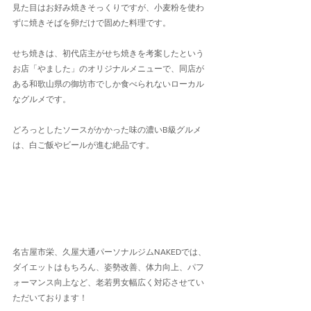
見た目はお好み焼きそっくりですが、小麦粉を使わ
ずに焼きそばを卵だけで固めた料理です。
せち焼きは、初代店主がせち焼きを考案したという
お店「やました」のオリジナルメニューで、同店が
ある和歌山県の御坊市でしか食べられないローカル
なグルメです。
どろっとしたソースがかかった味の濃いB級グルメ
は、白ご飯やビールが進む絶品です。
名古屋市栄、久屋大通パーソナルジムNAKEDでは、
ダイエットはもちろん、姿勢改善、体力向上、パフ
ォーマンス向上など、老若男女幅広く対応させてい
ただいております！