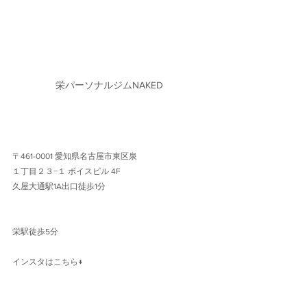
栄パーソナルジムNAKED
〒461-0001 愛知県名古屋市東区泉
１丁目２３−１ ボイスビル 4F 
久屋大通駅1A出口徒歩1分 
栄駅徒歩5分
インスタはこちら↓