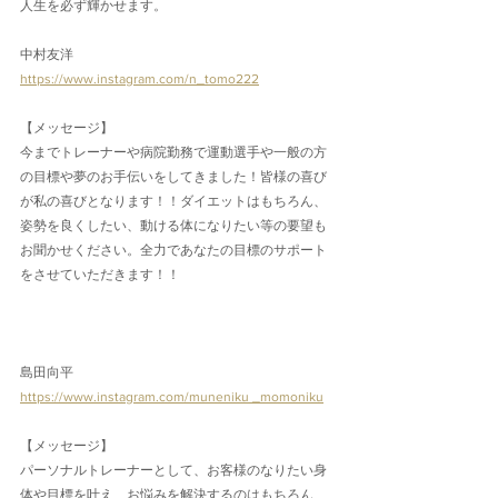
人生を必ず輝かせます。
中村友洋
https://www.instagram.com/n_tomo222
【メッセージ】
今までトレーナーや病院勤務で運動選手や一般の方
の目標や夢のお手伝いをしてきました！皆様の喜び
が私の喜びとなります！！ダイエットはもちろん、
姿勢を良くしたい、動ける体になりたい等の要望も
お聞かせください。全力であなたの目標のサポート
をさせていただきます！！
島田向平
https://www.instagram.com/muneniku _momoniku
【メッセージ】
パーソナルトレーナーとして、お客様のなりたい身
体や目標を叶え、お悩みを解決するのはもちろん、