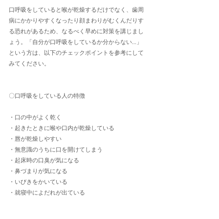
口呼吸をしていると喉が乾燥するだけでなく、歯周
病にかかりやすくなったり顔まわりがむくんだりす
る恐れがあるため、なるべく早めに対策を講じまし
ょう。「自分が口呼吸をしているか分からない...」
という方は、以下のチェックポイントを参考にして
みてください。
〇口呼吸をしている人の特徴
・口の中がよく乾く
・起きたときに喉や口内が乾燥している
・唇が乾燥しやすい
・無意識のうちに口を開けてしまう
・起床時の口臭が気になる
・鼻づまりが気になる
・いびきをかいている
・就寝中によだれが出ている