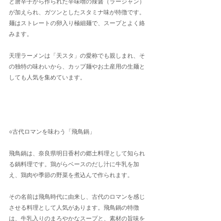
と唐辛子から作られた辛味噌の辣醤（ラージャン）
が加えられ、ガツンとしたスタミナ味が特徴です。
麺はストレートの卵入り極細麺で、スープとよく絡
みます。
天理ラーメンは「天スタ」の愛称でも親しまれ、そ
の独特の味わいから、カップ麺やお土産用の生麺と
しても人気を集めています。
○古代ロマンを味わう「飛鳥鍋」
飛鳥鍋は、奈良県明日香村の郷土料理として知られ
る鍋料理です。鶏がらベースのだし汁に牛乳を加
え、鶏肉や季節の野菜を煮込んで作られます。
その名前は飛鳥時代に由来し、古代のロマンを感じ
させる料理として人気があります。飛鳥鍋の特徴
は、牛乳入りのまろやかなスープと、素材の旨味を