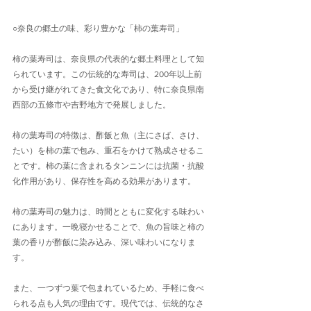
○奈良の郷土の味、彩り豊かな「柿の葉寿司」
柿の葉寿司は、奈良県の代表的な郷土料理として知
られています。この伝統的な寿司は、200年以上前
から受け継がれてきた食文化であり、特に奈良県南
西部の五條市や吉野地方で発展しました。
柿の葉寿司の特徴は、酢飯と魚（主にさば、さけ、
たい）を柿の葉で包み、重石をかけて熟成させるこ
とです。柿の葉に含まれるタンニンには抗菌・抗酸
化作用があり、保存性を高める効果があります。
柿の葉寿司の魅力は、時間とともに変化する味わい
にあります。一晩寝かせることで、魚の旨味と柿の
葉の香りが酢飯に染み込み、深い味わいになりま
す。
また、一つずつ葉で包まれているため、手軽に食べ
られる点も人気の理由です。現代では、伝統的なさ