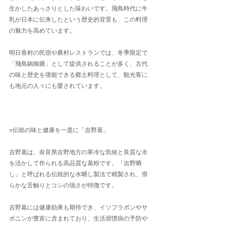
生かしたあっさりとした味わいです。飛鳥時代に牛
乳が日本に伝来したという歴史的背景も、この料理
の魅力を高めています。
明日香村の民宿や農村レストランでは、冬季限定で
「飛鳥鍋御膳」として提供されることが多く、古代
の味と歴史を堪能できる郷土料理として、観光客に
も地元の人々にも愛されています。
○伝統の味と健康を一度に「吉野葛」
吉野葛は、奈良県吉野地方の寒冷な気候と良質な水
を活かして作られる高品質な葛粉です。「吉野晒
し」と呼ばれる伝統的な水晒し製法で精製され、滑
らかな舌触りとコシの強さが特徴です。
吉野葛には健康効果も期待でき、イソフラボンやサ
ポニンが豊富に含まれており、生活習慣病の予防や