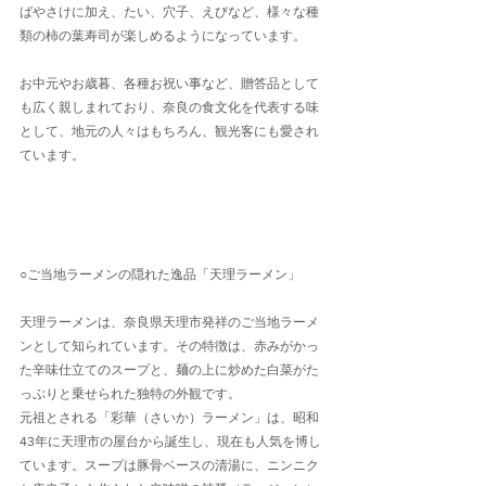
ばやさけに加え、たい、穴子、えびなど、様々な種
類の柿の葉寿司が楽しめるようになっています。
お中元やお歳暮、各種お祝い事など、贈答品として
も広く親しまれており、奈良の食文化を代表する味
として、地元の人々はもちろん、観光客にも愛され
ています。
○ご当地ラーメンの隠れた逸品「天理ラーメン」
天理ラーメンは、奈良県天理市発祥のご当地ラーメ
ンとして知られています。その特徴は、赤みがかっ
た辛味仕立てのスープと、麺の上に炒めた白菜がた
っぷりと乗せられた独特の外観です。
元祖とされる「彩華（さいか）ラーメン」は、昭和
43年に天理市の屋台から誕生し、現在も人気を博し
ています。スープは豚骨ベースの清湯に、ニンニク