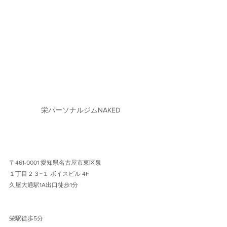
栄パーソナルジムNAKED
〒461-0001 愛知県名古屋市東区泉
１丁目２３−１ ボイスビル 4F 
久屋大通駅1A出口徒歩1分 
栄駅徒歩5分