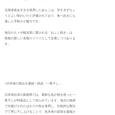
北海道産あずきを使用したあんこは、甘すぎずちょ
うどよい味わいだと評価されており、食べ歩きにも
適した手軽さが魅力です。
地元の人々や観光客に愛される「おふく焼き」は、
島根の新しい名物スイーツとして定着しつつありま
す。
○日本海の恵みを凝縮！絶品「一夜干し」
日本海沿岸の島根県では、新鮮な魚介類を使った一
夜干しが特産品として知られています。地元の漁港
で水揚げされたばかりの魚を使用し、伝統的な製法
で丁寧に干し上げることで、魚本来の旨味を凝縮さ