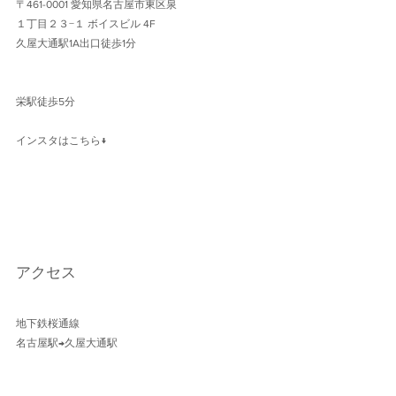
〒461-0001 愛知県名古屋市東区泉
１丁目２３−１ ボイスビル 4F 
久屋大通駅1A出口徒歩1分 
栄駅徒歩5分
インスタはこちら↓
アクセス
地下鉄桜通線 
名古屋駅→久屋大通駅 