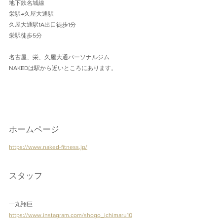
地下鉄名城線 
栄駅→久屋大通駅
久屋大通駅1A出口徒歩1分 
栄駅徒歩5分
名古屋、栄、久屋大通パーソナルジム
NAKEDは駅から近いところにあります。
ホームページ
https://www.naked-fitness.jp/
スタッフ
一丸翔巨
https://www.instagram.com/shogo_ichimaru10