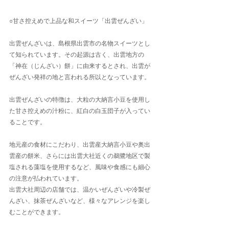
○甘さ控えめで上品な和スイーツ「出雲ぜんざい」
出雲ぜんざいは、島根県出雲市の名物スイーツとし
て知られています。その起源は古く、出雲地方の
「神在（じんざい）餅」に由来するとされ、出雲が
ぜんざい発祥の地と言われる所以となっています。
出雲ぜんざいの特徴は、大粒の大納言小豆を使用し
た甘さ控えめの汁粉に、紅白の白玉団子が入ってい
ることです。
地元産の食材にこだわり、出雲産大納言小豆や奥出
雲産の餅米、さらには出雲大社近くの鵜鷺地区で製
塩される藻塩を使用するなど、風味や食感にも細心
の注意が払われています。
出雲大社周辺の店舗では、温かいぜんざいや冷製ぜ
んざい、抹茶ぜんざいなど、様々なアレンジを楽し
むことができます。