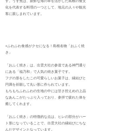
す。うず煮は、新鮮な海の幸を活かした島根の食文
化を代表する料理の一つとして、地元の人々や観光
客に親しまれています。
○ふわふわ食感がクセになる！島根名物「おふく焼
き」
「おふく焼き」は、出雲大社の参道である神門通り
にある「福乃和」で人気の焼き菓子です。
フグの形をしたこの可愛らしいお菓子は、縁結びと
円満を祈願して丸い形に作られています。
もちもちふわふわの生地の中には甘さ控えめの上品
なあんこがたっぷり入っており、参拝で疲れた体を
癒してくれます。
「おふく焼き」の特徴的な点は、ヒレの部分がハー
ト形になっていることで、出雲大社の縁結びにちな
んだデザインとなっています。