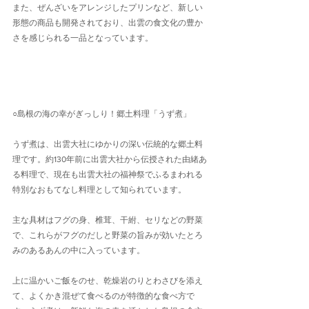
また、ぜんざいをアレンジしたプリンなど、新しい
形態の商品も開発されており、出雲の食文化の豊か
さを感じられる一品となっています。
○島根の海の幸がぎっしり！郷土料理「うず煮」
うず煮は、出雲大社にゆかりの深い伝統的な郷土料
理です。約130年前に出雲大社から伝授された由緒あ
る料理で、現在も出雲大社の福神祭でふるまわれる
特別なおもてなし料理として知られています。
主な具材はフグの身、椎茸、干紨、セリなどの野菜
で、これらがフグのだしと野菜の旨みが効いたとろ
みのあるあんの中に入っています。
上に温かいご飯をのせ、乾燥岩のりとわさびを添え
て、よくかき混ぜて食べるのが特徴的な食べ方で