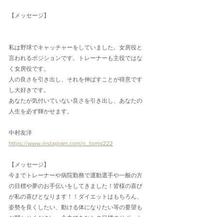
【メッセージ】
私は野球でキャッチャーをしていました。女房役と
言われるポジションです。トレーナーも主役ではな
く女房役です。
人の良さを引き出し、それを伸ばすことが得意です
し大好きです。
あなたが気付いていない良さを引き出し、あなたの
人生を必ず輝かせます。
中村友洋
https://www.instagram.com/n_tomo222
【メッセージ】
今までトレーナーや病院勤務で運動選手や一般の方
の目標や夢のお手伝いをしてきました！皆様の喜び
が私の喜びとなります！！ダイエットはもちろん、
姿勢を良くしたい、動ける体になりたい等の要望も