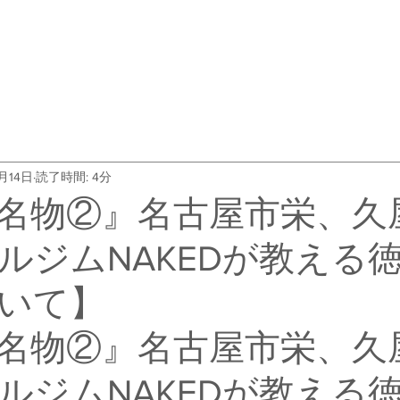
・料金
トレーナー紹介
よくある質問
会社概要
お客
月14日
読了時間: 4分
名物②』名古屋市栄、久
ルジムNAKEDが教える
いて】
名物②』名古屋市栄、久
ルジムNAKEDが教える