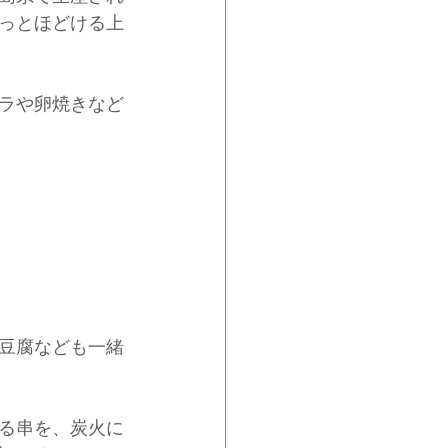
っとほどける上
ラや卵焼きなど
豆腐なども一緒
える串を、炭火に