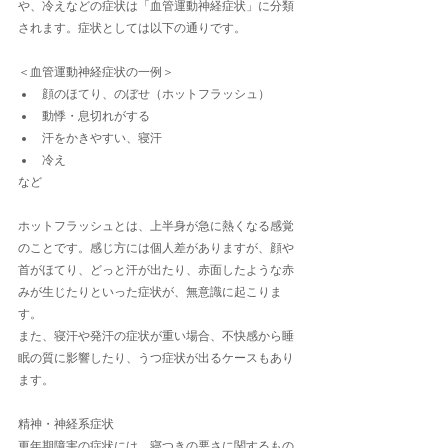
や、冷えなどの症状は「血管運動神経症状」に分類
されます。症状としては以下の通りです。
＜血管運動神経症状の一例＞
顔のほてり、のぼせ（ホットフラッシュ）
動悸・息切れがする
汗をかきやすい、寝汗
冷え
など
ホットフラッシュとは、上半身が急に熱くなる感覚
のことです。感じ方には個人差がありますが、顔や
首がほてり、どっと汗が出たり、赤面したような赤
みが生じたりといった症状が、無意識に起こりま
す。
また、寝汗や発汗の症状が重い場合、不快感から睡
眠の質に影響したり、うつ症状が出るケースもあり
ます。
精神・神経系症状
更年期障害の症状には、寝つきの悪さに関するもの