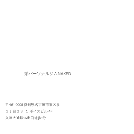
栄パーソナルジムNAKED
〒461-0001 愛知県名古屋市東区泉
１丁目２３−１ ボイスビル 4F 
久屋大通駅1A出口徒歩1分 