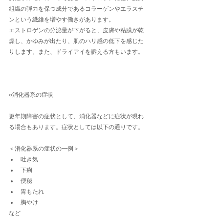
組織の弾力を保つ成分であるコラーゲンやエラスチ
ンという繊維を増やす働きがあります。
エストロゲンの分泌量が下がると、皮膚や粘膜が乾
燥し、かゆみが出たり、肌のハリ感の低下を感じた
りします。また、ドライアイを訴える方もいます。
○消化器系の症状
更年期障害の症状として、消化器などに症状が現れ
る場合もあります。症状としては以下の通りです。
＜消化器系の症状の一例＞
吐き気
下痢
便秘
胃もたれ
胸やけ
など