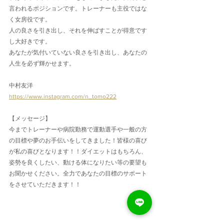
言われるポジションです。トレーナーも主役ではな
く女房役です。
人の良さを引き出し、それを伸ばすことが得意です
し大好きです。
あなたが気付いていない良さを引き出し、あなたの
人生を必ず輝かせます。
中村友洋
https://www.instagram.com/n_tomo222
【メッセージ】
今までトレーナーや病院勤務で運動選手や一般の方
の目標や夢のお手伝いをしてきました！皆様の喜び
が私の喜びとなります！！ダイエットはもちろん、
姿勢を良くしたい、動ける体になりたい等の要望も
お聞かせください。全力であなたの目標のサポート
をさせていただきます！！