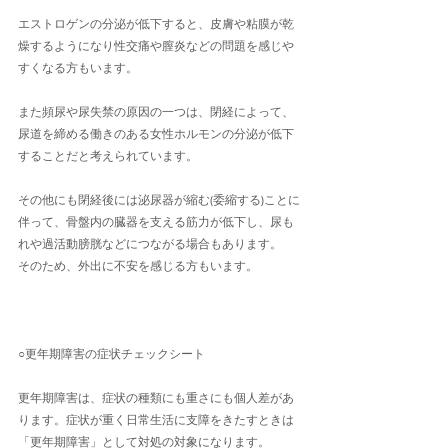
エストロゲンの分泌が低下すると、皮膚や粘膜が乾
燥するようになり性交痛や膣炎などの問題を感じや
すくなる方もいます。
また頻尿や尿失禁の原因の一つは、閉経によって、
尿道を締める働きのある女性ホルモンの分泌が低下
することだと考えられています。
その他にも閉経後には泌尿器が縮む(委縮する)ことに
伴って、骨盤内の臓器を支える筋力が低下し、尿も
れや過活動膀胱などにつながる場合もあります。
そのため、外出に不安を感じる方もいます。
○更年期障害の症状チェックシート
更年期障害は、症状の種類にも重さにも個人差があ
ります。症状が重く日常生活に支障をきたすときは
「更年期障害」として対処の対象になります。