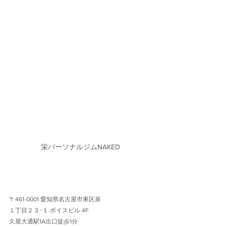
栄パーソナルジムNAKED
〒461-0001 愛知県名古屋市東区泉
１丁目２３−１ ボイスビル 4F 
久屋大通駅1A出口徒歩1分 