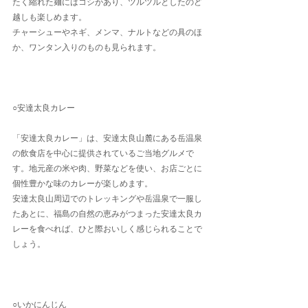
たく縮れた麺にはコシがあり、ツルツルとしたのど
越しも楽しめます。
チャーシューやネギ、メンマ、ナルトなどの具のほ
か、ワンタン入りのものも見られます。
○安達太良カレー
「安達太良カレー」は、安達太良山麓にある岳温泉
の飲食店を中心に提供されているご当地グルメで
す。地元産の米や肉、野菜などを使い、お店ごとに
個性豊かな味のカレーが楽しめます。
安達太良山周辺でのトレッキングや岳温泉で一服し
たあとに、福島の自然の恵みがつまった安達太良カ
レーを食べれば、ひと際おいしく感じられることで
しょう。
○いかにんじん