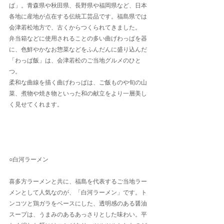
ぱ」。青森県や秋田県、長野県や福岡県など、日本
各地に産地が点在する伝統工芸品です。福島県では
会津若松地方で、古くからつくられてきました。
弁当箱などに使用されることの多い曲げわっぱを器
に、色鮮やかなお惣菜などをふんだんに盛り込んだ
「わっぱ飯」は、会津若松のご当地グルメのひと
つ。
柔和な曲線を描く曲げわっぱは、ご飯ものや旬の山
菜、煮物や焼き物といった和の献立をより一層美し
く見せてくれます。
○白河ラーメン
喜多方ラーメンと共に、福島を代表するご当地ラー
メンとして人気なのが、「白河ラーメン」です。ト
ンコツと鶏ガラをベースにした、透明感のある醤油
スープは、うまみのあるあっさりとした味わい。平