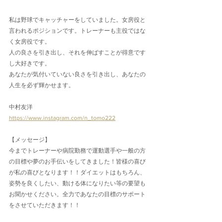
私は野球でキャッチャーをしていました。女房役と
言われるポジションです。トレーナーも主役ではな
く女房役です。
人の良さを引き出し、それを伸ばすことが得意です
し大好きです。
あなたが気付いていない良さを引き出し、あなたの
人生を必ず輝かせます。
中村友洋
https://www.instagram.com/n_tomo222
【メッセージ】
今までトレーナーや病院勤務で運動選手や一般の方
の目標や夢のお手伝いをしてきました！皆様の喜び
が私の喜びとなります！！ダイエットはもちろん、
姿勢を良くしたい、動ける体になりたい等の要望も
お聞かせください。全力であなたの目標のサポート
をさせていただきます！！