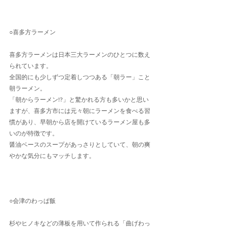
○喜多方ラーメン
喜多方ラーメンは日本三大ラーメンのひとつに数え
られています。
全国的にも少しずつ定着しつつある「朝ラー」こと
朝ラーメン。
「朝からラーメン!?」と驚かれる方も多いかと思い
ますが、喜多方市には元々朝にラーメンを食べる習
慣があり、早朝から店を開けているラーメン屋も多
いのが特徴です。
醤油ベースのスープがあっさりとしていて、朝の爽
やかな気分にもマッチします。　
○会津のわっぱ飯
杉やヒノキなどの薄板を用いて作られる「曲げわっ