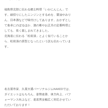
福島県北部に伝わる郷土料理「いかにんじん」で
す。細切りにしたニンジンとするめを、醤油やみり
ん、日本酒などで味付けしてあります。おかずとし
て食卓にのぼるほか、酒の肴やお正月の定番料理と
しても、長く親しまれてきました。
北海道に伝わる「松前漬」とよく似ていることか
ら、松前漬の原型となったという説も伝わっていま
す。
名古屋市栄、久屋大通パーソナルジムNAKEDでは、
ダイエットはもちろん、姿勢改善、体力向上、パフ
ォーマンス向上など、老若男女幅広く対応させてい
ただいております！