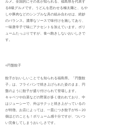
ルメ。全国的にその名が知られる、福島県を代表す
るB級グルメです。うどんを思わせる極太麺と、もや
しや豚肉などのシンプルな具の組み合わせは、絶妙
のバランス。濃厚なソースで味付けを施してあり、
一味唐辛子で味にアクセントを加えています。ボリ
ュームたっぷりですが、食べ飽きしないおいしさで
す。
○円盤餃子
餃子がおいしいことでも知られる福島県。「円盤餃
子」は、フライパンで焼き上げられた姿のまま、円
盤のように餃子が盛り付けられて登場します。
キャベツや白菜などの野菜が多く使われており、中
はジューシーで、外はサクッと焼き上がっているの
が特徴。お店によっては、一皿につき餃子が15～20
個ほどのことも！ボリューム感十分ですが、ついつ
い完食してしまうおいしさです。