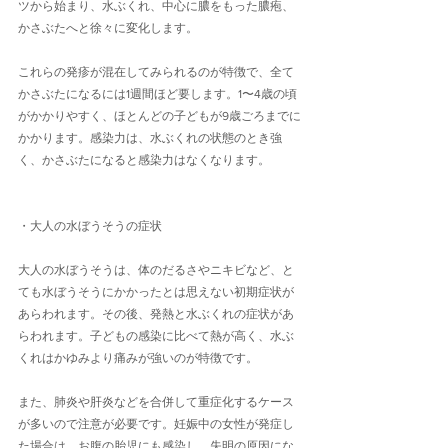
ツから始まり、水ぶくれ、中心に膿をもった膿疱、
かさぶたへと徐々に変化します。
これらの発疹が混在してみられるのが特徴で、全て
かさぶたになるには1週間ほど要します。1〜4歳の頃
がかかりやすく、ほとんどの子どもが9歳ごろまでに
かかります。感染力は、水ぶくれの状態のとき強
く、かさぶたになると感染力はなくなります。
・大人の水ぼうそうの症状
大人の水ぼうそうは、体のだるさやニキビなど、と
ても水ぼうそうにかかったとは思えない初期症状が
あらわれます。その後、発熱と水ぶくれの症状があ
らわれます。子どもの感染に比べて熱が高く、水ぶ
くれはかゆみより痛みが強いのが特徴です。
また、肺炎や肝炎などを合併して重症化するケース
が多いので注意が必要です。妊娠中の女性が発症し
た場合は、お腹の胎児にも感染し、失明の原因にな