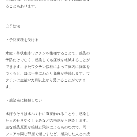
ることもあります。
〇予防法
・予防接種を受ける
水痘・帯状疱疹ワクチンを接種することで、感染の
予防だけでなく、感染しても症状を軽減することが
できます。またワクチン接種によって体内に抗体を
つくると、ほぼ一生にわたり免疫が持続します。ワ
クチンは生後12カ月以上から受けることができま
す。
・感染者に接触しない
水ぼうそうは水ぶくれに直接触れることや、感染し
た人のせきやくしゃみなどの飛沫から感染します。
主な感染原因が接触と飛沫によるものなので、同一
フロアや同じ部屋で過ごすなど、感染した人との接