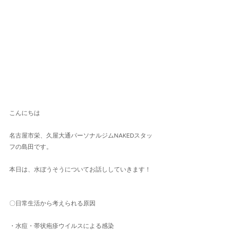
こんにちは
名古屋市栄、久屋大通パーソナルジムNAKEDスタッ
フの島田です。
本日は、水ぼうそうについてお話ししていきます！
〇日常生活から考えられる原因
・水痘・帯状疱疹ウイルスによる感染