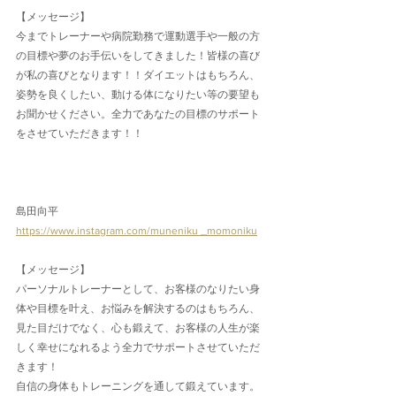
【メッセージ】
今までトレーナーや病院勤務で運動選手や一般の方
の目標や夢のお手伝いをしてきました！皆様の喜び
が私の喜びとなります！！ダイエットはもちろん、
姿勢を良くしたい、動ける体になりたい等の要望も
お聞かせください。全力であなたの目標のサポート
をさせていただきます！！
島田向平
https://www.instagram.com/muneniku _momoniku
【メッセージ】
パーソナルトレーナーとして、お客様のなりたい身
体や目標を叶え、お悩みを解決するのはもちろん、
見た目だけでなく、心も鍛えて、お客様の人生が楽
しく幸せになれるよう全力でサポートさせていただ
きます！
自信の身体もトレーニングを通して鍛えています。