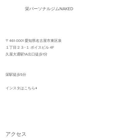
栄パーソナルジムNAKED
〒461-0001 愛知県名古屋市東区泉
１丁目２３−１ ボイスビル 4F 
久屋大通駅1A出口徒歩1分 
栄駅徒歩5分
インスタはこちら↓
アクセス