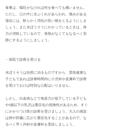
食事は、嘔吐がなければ何を食べても構いません。
ただし、口の中に水ぶくれがあらわれ、痛みがある
場合には、軟らかく消化の良い物をとるようにしま
しょう。また水ぼうそうにかかっているときは、体
力が消耗しているので、発熱がなくてもなるべく安
静にするようにしましょう。
・病院で診察を受ける
水ぼうそうは自然に治るものですから、普段健康な
子どもであれば診療時間内に小児科や皮膚科で診察
を受けておけば特別な心配はいりません。
しかし、白血病などで免疫力が低下している子ども
や1歳以下の乳児は重症化の危険性があるため、すぐ
にかかりつけ医の診察を受けましょう。大人の感染
は肺や肝臓に広がり重症化することがあるので、な
るべく早く内科や皮膚科を受診しましょう。