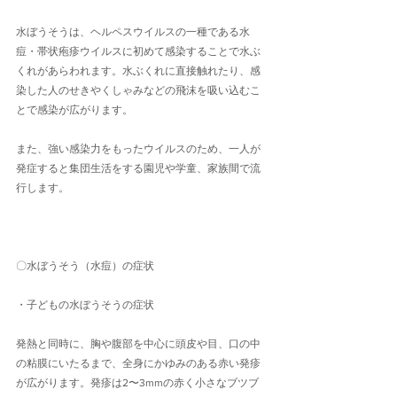
水ぼうそうは、ヘルペスウイルスの一種である水
痘・帯状疱疹ウイルスに初めて感染することで水ぶ
くれがあらわれます。水ぶくれに直接触れたり、感
染した人のせきやくしゃみなどの飛沫を吸い込むこ
とで感染が広がります。
また、強い感染力をもったウイルスのため、一人が
発症すると集団生活をする園児や学童、家族間で流
行します。
〇水ぼうそう（水痘）の症状
・子どもの水ぼうそうの症状
発熱と同時に、胸や腹部を中心に頭皮や目、口の中
の粘膜にいたるまで、全身にかゆみのある赤い発疹
が広がります。発疹は2〜3mmの赤く小さなブツブ