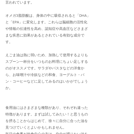
言われています。
オメガ3脂肪酸は、身体の中に吸収されると「DHA」
と「EPA」に変化します。これらは脳細胞の活性化
や情報の伝達性を高め、認知症や高血圧などさまざ
まな疾患に効果があるとされている有効な成分で
す。
えごま油は熱に弱いため、加熱して使用するよりも
スプーン一杯分をいつものお料理にちょい足しする
のがオススメです。サラダやパスタなどの洋食か
ら、お味噌汁や冷奴などの和食、ヨーグルト・パ
ン・コーヒーなどに足してみるのはいかがでしょう
か。
食用油にはさまざまな種類があり、それぞれ違った
特徴があります。まずは試してみたい！と思うもの
を摂ることからはじめて、徐々に自分に合った油を
見つけていくとよいかもしれません。