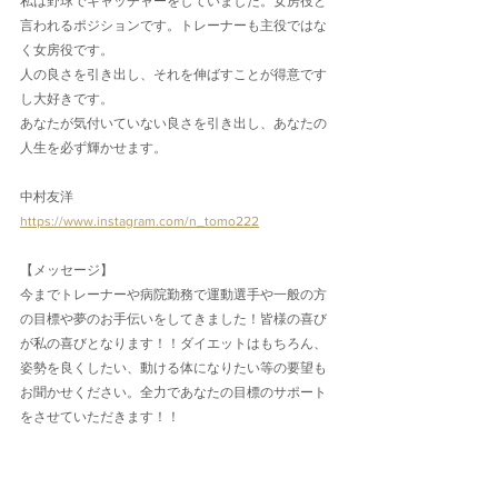
私は野球でキャッチャーをしていました。女房役と
言われるポジションです。トレーナーも主役ではな
く女房役です。
人の良さを引き出し、それを伸ばすことが得意です
し大好きです。
あなたが気付いていない良さを引き出し、あなたの
人生を必ず輝かせます。
中村友洋
https://www.instagram.com/n_tomo222
【メッセージ】
今までトレーナーや病院勤務で運動選手や一般の方
の目標や夢のお手伝いをしてきました！皆様の喜び
が私の喜びとなります！！ダイエットはもちろん、
姿勢を良くしたい、動ける体になりたい等の要望も
お聞かせください。全力であなたの目標のサポート
をさせていただきます！！