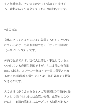
すと無味無臭。そのままかけても炒めても揚げて
も、素材の味を引き立ててくれる万能油なのです。
○えごま油
身体にとってさまざまなよい効果をもたらすといわ
れているのが、必須脂肪酸である「オメガ3脂肪酸
（α-リノレン酸）」です。
体内で生成できず、現代人に著しく不足していると
いわれている必須脂肪酸ですが、えごま油の含有量
は60％以上。スプーン一杯ほどで一日に必要とされ
るオメガ3脂肪酸を満たせるため、毎日効率よく摂取
できるのです。
えごま油に多く含まれるオメガ3脂肪酸の代表的な働
きとして挙げられるのは血流の改善。血管をしなや
かにし、血流の流れをスムーズにする効果があると