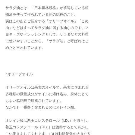
サラダ油とは、「日本農林規格」が承認している植
物油を使って作られている油の総称のこと。
実はこのあとご紹介する「オリーブオイル」「こめ
油」などはすべてサラダ油に属する油なのです。マ
ヨネーズやドレッシングとして、サラダなどの料理
に使いやすいことから、「サラダ油」と呼ばれはじ
めたと言われています。
○オリーブオイル
オリーブオイルは果実のオイルで、果実に含まれる
多種類の微量成分がオイルに溶け込み、身体にとて
もよい脂肪酸で組成されています。
なかでも一番多く含まれるのはオレイン酸。
オレイン酸は悪玉コレステロール（LDL）を減らし、
善玉コレステロール（HDL）は維持するとてもかし
こい働きをしてくれます。LDLは動脈硬化の大きなリ