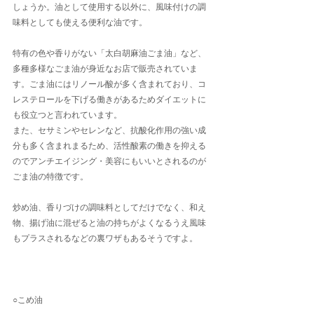
しょうか。油として使用する以外に、風味付けの調
味料としても使える便利な油です。
特有の色や香りがない「太白胡麻油ごま油」など、
多種多様なごま油が身近なお店で販売されていま
す。ごま油にはリノール酸が多く含まれており、コ
レステロールを下げる働きがあるためダイエットに
も役立つと言われています。
また、セサミンやセレンなど、抗酸化作用の強い成
分も多く含まれまるため、活性酸素の働きを抑える
のでアンチエイジング・美容にもいいとされるのが
ごま油の特徴です。
炒め油、香りづけの調味料としてだけでなく、和え
物、揚げ油に混ぜると油の持ちがよくなるうえ風味
もプラスされるなどの裏ワザもあるそうですよ。
○こめ油