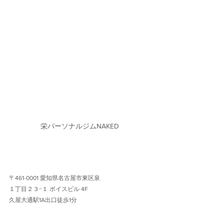
栄パーソナルジムNAKED
〒461-0001 愛知県名古屋市東区泉
１丁目２３−１ ボイスビル 4F 
久屋大通駅1A出口徒歩1分 