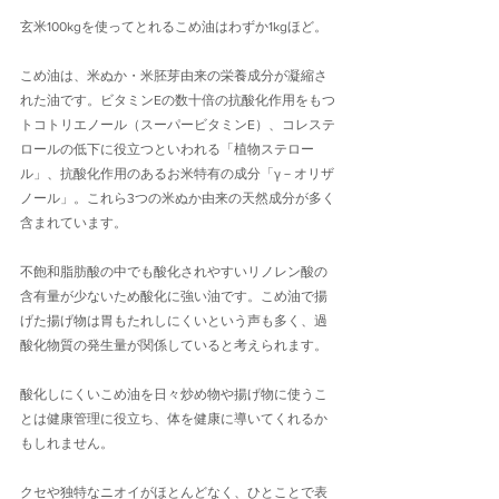
玄米100kgを使ってとれるこめ油はわずか1kgほど。
こめ油は、米ぬか・米胚芽由来の栄養成分が凝縮さ
れた油です。ビタミンEの数十倍の抗酸化作用をもつ
トコトリエノール（スーパービタミンE）、コレステ
ロールの低下に役立つといわれる「植物ステロー
ル」、抗酸化作用のあるお米特有の成分「γ－オリザ
ノール」。これら3つの米ぬか由来の天然成分が多く
含まれています。
不飽和脂肪酸の中でも酸化されやすいリノレン酸の
含有量が少ないため酸化に強い油です。こめ油で揚
げた揚げ物は胃もたれしにくいという声も多く、過
酸化物質の発生量が関係していると考えられます。
酸化しにくいこめ油を日々炒め物や揚げ物に使うこ
とは健康管理に役立ち、体を健康に導いてくれるか
もしれません。
クセや独特なニオイがほとんどなく、ひとことで表