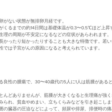
卵がない状態が無排卵月経です。
くるまでの約14日間は基礎体温が0.3〜0.5℃ほど上
生理の周期が不安定になるなどの症状があらわれます。
長かったり短かったりすることも大きな特徴です。若い
性では子宮がんの原因になると考えられています。
る良性の腫瘍で、30〜40歳代の5人に1人は筋腫がある
とんどありませんが、筋腫が大きくなると生理痛が強く
みられ、貧血やめまい、立ちくらみなどを引き起こしま
囲の臓器の圧迫などによって、頻尿や排尿、排便時の痛