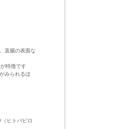
、直腸の表面な
痛が特徴です
がみられるほ
V（ヒトパピロ