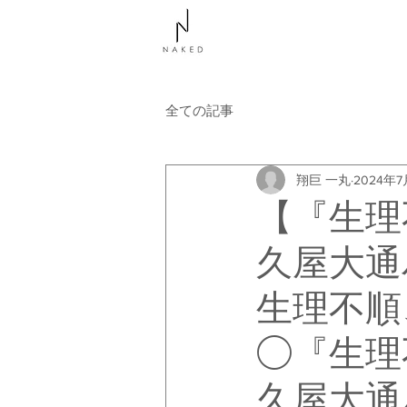
NAKEDについて
コース
全ての記事
翔巨 一丸
2024年7
【『生理
久屋大通
生理不順
◯『生理
久屋大通