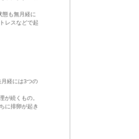
状態も無月経に
トレスなどで起
発月経には3つの
生理が続くもの。
ちに排卵が起き