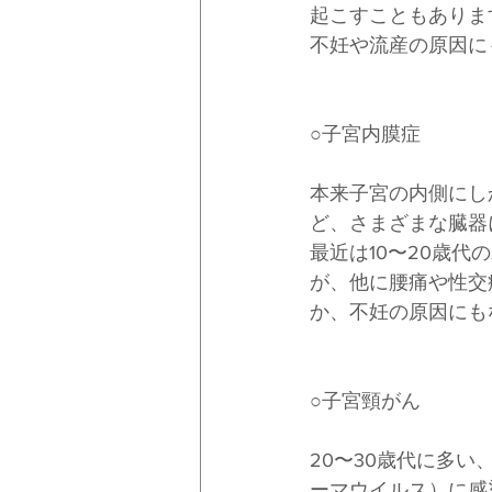
起こすこともありま
不妊や流産の原因に
○子宮内膜症
本来子宮の内側にし
ど、さまざまな臓器
最近は10〜20歳
が、他に腰痛や性交
か、不妊の原因にも
○子宮頸がん
20〜30歳代に多
ーマウイルス）に感