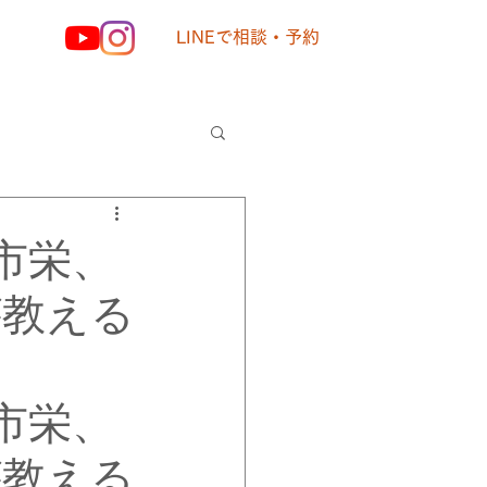
LINEで相談・予約
様の声
市栄、
が教える
市栄、
が教える