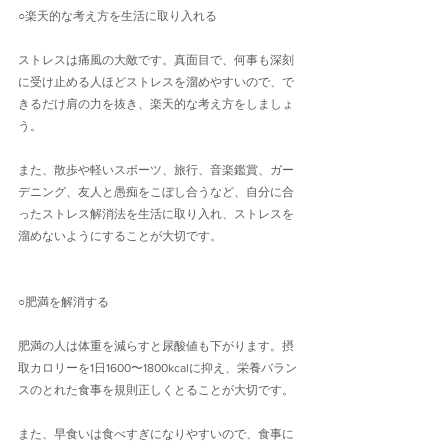
○楽天的な考え方を生活に取り入れる
ストレスは痛風の大敵です。真面目で、何事も深刻
に受け止める人ほどストレスを溜めやすいので、で
きるだけ肩の力を抜き、楽天的な考え方をしましょ
う。
また、散歩や軽いスポーツ、旅行、音楽鑑賞、ガー
デニング、友人と愚痴をこぼし合うなど、自分に合
ったストレス解消法を生活に取り入れ、ストレスを
溜めないようにすることが大切です。
○肥満を解消する
肥満の人は体重を減らすと尿酸値も下がります。摂
取カロリーを1日1600〜1800kcalに抑え、栄養バラン
スのとれた食事を規則正しくとることが大切です。
また、早食いは食べすぎになりやすいので、食事に