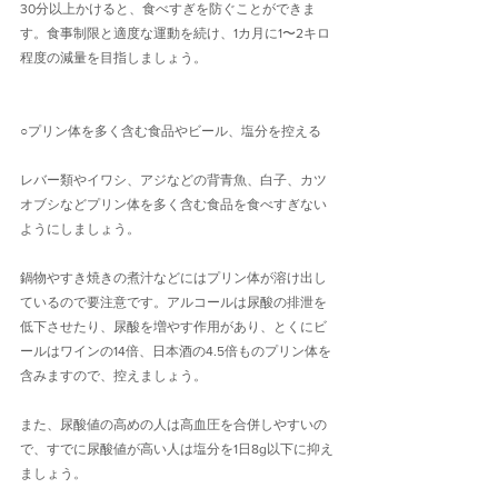
30分以上かけると、食べすぎを防ぐことができま
す。食事制限と適度な運動を続け、1カ月に1〜2キロ
程度の減量を目指しましょう。
○プリン体を多く含む食品やビール、塩分を控える
レバー類やイワシ、アジなどの背青魚、白子、カツ
オブシなどプリン体を多く含む食品を食べすぎない
ようにしましょう。
鍋物やすき焼きの煮汁などにはプリン体が溶け出し
ているので要注意です。アルコールは尿酸の排泄を
低下させたり、尿酸を増やす作用があり、とくにビ
ールはワインの14倍、日本酒の4.5倍ものプリン体を
含みますので、控えましょう。
また、尿酸値の高めの人は高血圧を合併しやすいの
で、すでに尿酸値が高い人は塩分を1日8g以下に抑え
ましょう。