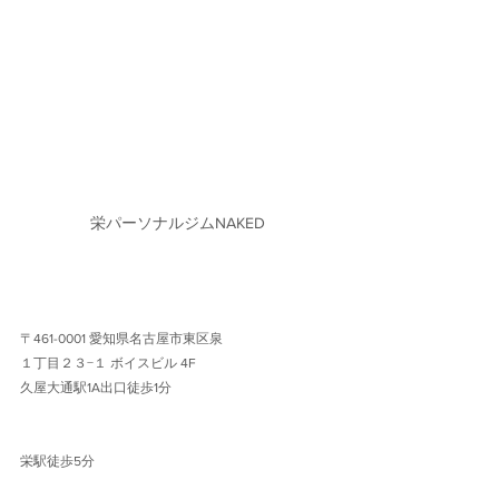
栄パーソナルジムNAKED
〒461-0001 愛知県名古屋市東区泉
１丁目２３−１ ボイスビル 4F 
久屋大通駅1A出口徒歩1分 
栄駅徒歩5分