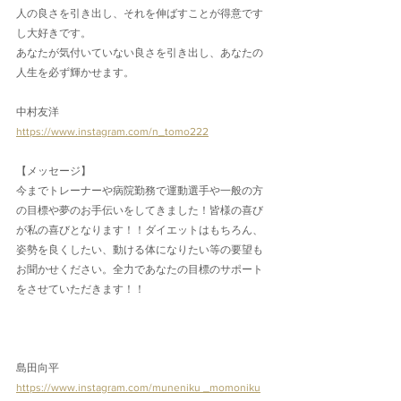
人の良さを引き出し、それを伸ばすことが得意です
し大好きです。
あなたが気付いていない良さを引き出し、あなたの
人生を必ず輝かせます。
中村友洋
https://www.instagram.com/n_tomo222
【メッセージ】
今までトレーナーや病院勤務で運動選手や一般の方
の目標や夢のお手伝いをしてきました！皆様の喜び
が私の喜びとなります！！ダイエットはもちろん、
姿勢を良くしたい、動ける体になりたい等の要望も
お聞かせください。全力であなたの目標のサポート
をさせていただきます！！
島田向平
https://www.instagram.com/muneniku _momoniku