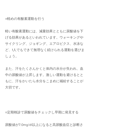
○軽めの有酸素運動を行う
軽い有酸素運動には、減量効果とともに尿酸値を下
げる効果があるといわれています。ウォーキングや
サイクリング、ジョギング、エアロビクス、水泳な
ど、1人でもできて無理なく続けられる運動を選びま
しょう。
また、汗をたくさんかくと体内の水分が失われ、血
中の尿酸値が上昇します。激しい運動を避けるとと
もに、汗をかいたら水分をこまめに補給することが
大切です。
○定期検診で尿酸値をチェックし早期に発見する
尿酸値が7.0mg/dl以上になると高尿酸血症と診断さ