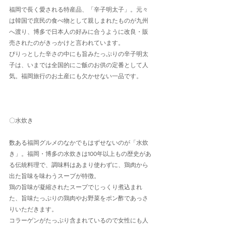
福岡で長く愛される特産品、「辛子明太子」。元々
は韓国で庶民の食べ物として親しまれたものが九州
へ渡り、博多で日本人の好みに合うように改良・販
売されたのがきっかけと言われています。
ぴりっとした辛さの中にも旨みたっぷりの辛子明太
子は、いまでは全国的にご飯のお供の定番として人
気。福岡旅行のお土産にも欠かせない一品です。
〇水炊き
数ある福岡グルメのなかでもはずせないのが「水炊
き」。福岡・博多の水炊きは100年以上もの歴史があ
る伝統料理で、調味料はあまり使わずに、鶏肉から
出た旨味を味わうスープが特徴。
鶏の旨味が凝縮されたスープでじっくり煮込まれ
た、旨味たっぷりの鶏肉やお野菜をポン酢であっさ
りいただきます。
コラーゲンがたっぷり含まれているので女性にも人