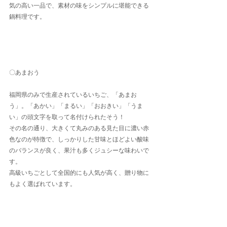
気の高い一品で、素材の味をシンプルに堪能できる
鍋料理です。
〇あまおう
福岡県のみで生産されているいちご、「あまお
う」。「あかい」「まるい」「おおきい」「うま
い」の頭文字を取って名付けられたそう！
その名の通り、大きくて丸みのある見た目に濃い赤
色なのが特徴で、しっかりした甘味とほどよい酸味
のバランスが良く、果汁も多くジュシーな味わいで
す。
高級いちごとして全国的にも人気が高く、贈り物に
もよく選ばれています。