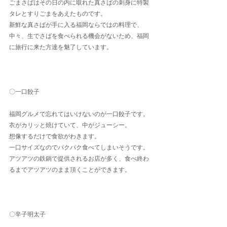
ごまさばはその日の内に取れた真さばの刺身に特製
タレとすりごまをあえたものです。
新鮮な真さばが手に入る福岡ならではの料理で、
中々、生でさばを食べられる機会がないため、福岡
に旅行に来た方達を魅了しています。
〇一口餃子
福岡グルメで忘れてはいけないのが一口餃子です。
衣がカリッと焼けていて、中がジューシー。
想像するだけで食欲がわきます。
一口サイズなのでパクパク食べてしまいそうです。
アツアツの鉄鍋で提供されるお店が多く、食べ終わ
るまでアツアツのまま頂くことができます。
〇辛子明太子