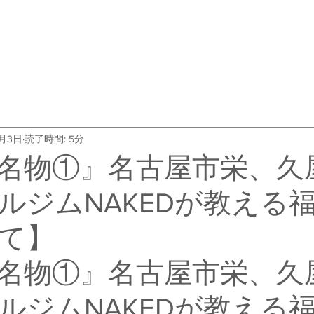
・料金
トレーナー紹介
よくある質問
会社概要
お客
3月3日
読了時間: 5分
名物①』名古屋市栄、久
ルジムNAKEDが教える
て】
名物①』名古屋市栄、久
ルジムNAKEDが教える