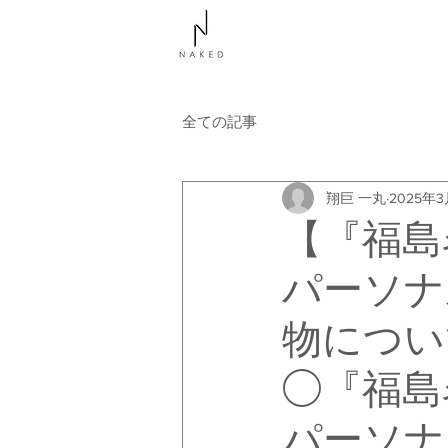
NAKEDについて
コース
全ての記事
翔巨 一丸
2025年
【『福島
パーソナ
物につい
◯『福島
パーソナ