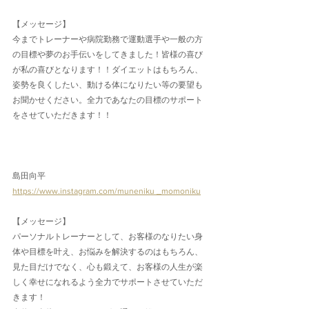
【メッセージ】
今までトレーナーや病院勤務で運動選手や一般の方
の目標や夢のお手伝いをしてきました！皆様の喜び
が私の喜びとなります！！ダイエットはもちろん、
姿勢を良くしたい、動ける体になりたい等の要望も
お聞かせください。全力であなたの目標のサポート
をさせていただきます！！
島田向平
https://www.instagram.com/muneniku _momoniku
【メッセージ】
パーソナルトレーナーとして、お客様のなりたい身
体や目標を叶え、お悩みを解決するのはもちろん、
見た目だけでなく、心も鍛えて、お客様の人生が楽
しく幸せになれるよう全力でサポートさせていただ
きます！