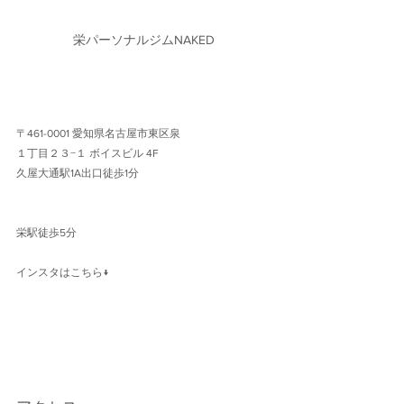
栄パーソナルジムNAKED
〒461-0001 愛知県名古屋市東区泉
１丁目２３−１ ボイスビル 4F 
久屋大通駅1A出口徒歩1分 
栄駅徒歩5分
インスタはこちら↓