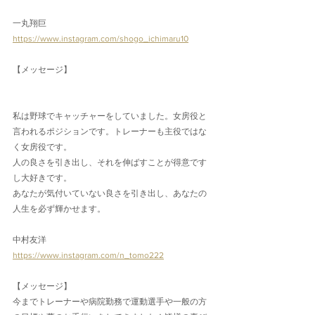
一丸翔巨
https://www.instagram.com/shogo_ichimaru10
【メッセージ】
私は野球でキャッチャーをしていました。女房役と
言われるポジションです。トレーナーも主役ではな
く女房役です。
人の良さを引き出し、それを伸ばすことが得意です
し大好きです。
あなたが気付いていない良さを引き出し、あなたの
人生を必ず輝かせます。
中村友洋
https://www.instagram.com/n_tomo222
【メッセージ】
今までトレーナーや病院勤務で運動選手や一般の方