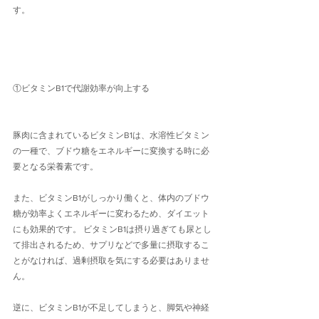
す。
①ビタミンB1で代謝効率が向上する
豚肉に含まれているビタミンB1は、水溶性ビタミン
の一種で、ブドウ糖をエネルギーに変換する時に必
要となる栄養素です。
また、ビタミンB1がしっかり働くと、体内のブドウ
糖が効率よくエネルギーに変わるため、ダイエット
にも効果的です。 ビタミンB1は摂り過ぎても尿とし
て排出されるため、サプリなどで多量に摂取するこ
とがなければ、過剰摂取を気にする必要はありませ
ん。
逆に、ビタミンB1が不足してしまうと、脚気や神経