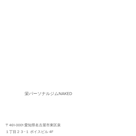
栄パーソナルジムNAKED
〒461-0001 愛知県名古屋市東区泉
１丁目２３−１ ボイスビル 4F 