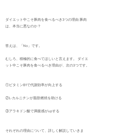
ダイエット中こそ豚肉を食べるべき3つの理由 豚肉
は、本当に悪なのか？
答えは、「No」です。
むしろ、積極的に食べてほしいと言えます。 ダイエ
ット中こそ豚肉を食べるべき理由が、次の3つです。
①ビタミンB1で代謝効率が向上する
②L-カルニチンが脂肪燃焼を助ける
③アラキドン酸で満腹感がupする
それぞれの理由について、詳しく解説していきま