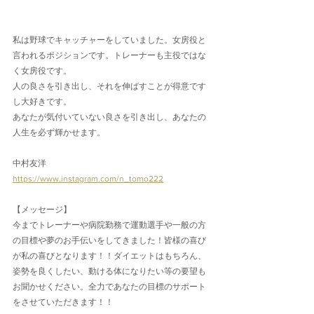
私は野球でキャッチャーをしていました。女房役と
言われるポジションです。トレーナーも主役ではな
く女房役です。
人の良さを引き出し、それを伸ばすことが得意です
し大好きです。
あなたが気付いていない良さを引き出し、あなたの
人生を必ず輝かせます。
中村友洋
https://www.instagram.com/n_tomo222
【メッセージ】
今までトレーナーや病院勤務で運動選手や一般の方
の目標や夢のお手伝いをしてきました！皆様の喜び
が私の喜びとなります！！ダイエットはもちろん、
姿勢を良くしたい、動ける体になりたい等の要望も
お聞かせください。全力であなたの目標のサポート
をさせていただきます！！