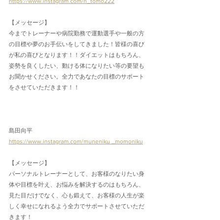
https://www.instagram.com/n_tomo222
【メッセージ】
今までトレーナーや病院勤務で運動選手や一般の方
の目標や夢のお手伝いをしてきました！皆様の喜び
が私の喜びとなります！！ダイエットはもちろん、
姿勢を良くしたい、動ける体になりたい等の要望も
お聞かせください。全力であなたの目標のサポート
をさせていただきます！！
島田向平
https://www.instagram.com/muneniku _momoniku
【メッセージ】
パーソナルトレーナーとして、お客様のなりたい身
体や目標を叶え、お悩みを解決するのはもちろん、
見た目だけでなく、心も鍛えて、お客様の人生が楽
しく幸せになれるよう全力でサポートさせていただ
きます！