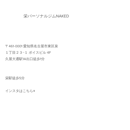
栄パーソナルジムNAKED
〒461-0001 愛知県名古屋市東区泉
１丁目２３−１ ボイスビル 4F 
久屋大通駅1A出口徒歩1分 
栄駅徒歩5分
インスタはこちら↓