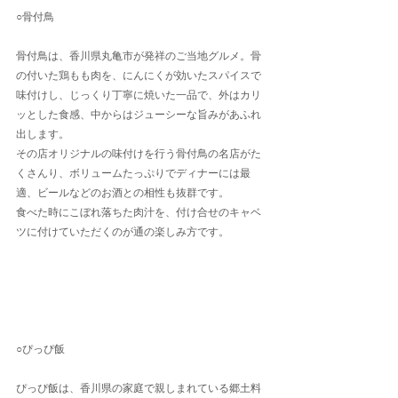
○骨付鳥
骨付鳥は、香川県丸亀市が発祥のご当地グルメ。骨
の付いた鶏もも肉を、にんにくが効いたスパイスで
味付けし、じっくり丁寧に焼いた一品で、外はカリ
ッとした食感、中からはジューシーな旨みがあふれ
出します。
その店オリジナルの味付けを行う骨付鳥の名店がた
くさんり、ボリュームたっぷりでディナーには最
適、ビールなどのお酒との相性も抜群です。
食べた時にこぼれ落ちた肉汁を、付け合せのキャベ
ツに付けていただくのが通の楽しみ方です。
○ぴっぴ飯
ぴっぴ飯は、香川県の家庭で親しまれている郷土料