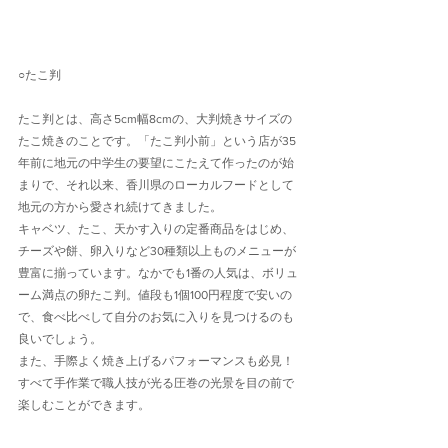
○たこ判
たこ判とは、高さ5cm幅8cmの、大判焼きサイズの
たこ焼きのことです。「たこ判小前」という店が35
年前に地元の中学生の要望にこたえて作ったのが始
まりで、それ以来、香川県のローカルフードとして
地元の方から愛され続けてきました。
キャベツ、たこ、天かす入りの定番商品をはじめ、
チーズや餅、卵入りなど30種類以上ものメニューが
豊富に揃っています。なかでも1番の人気は、ボリュ
ーム満点の卵たこ判。値段も1個100円程度で安いの
で、食べ比べして自分のお気に入りを見つけるのも
良いでしょう。
また、手際よく焼き上げるパフォーマンスも必見！
すべて手作業で職人技が光る圧巻の光景を目の前で
楽しむことができます。