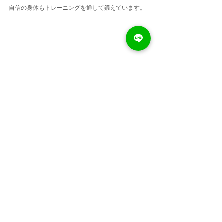
自信の身体もトレーニングを通して鍛えています。
DRAFTJS_BLOCK_KEY:45b4l