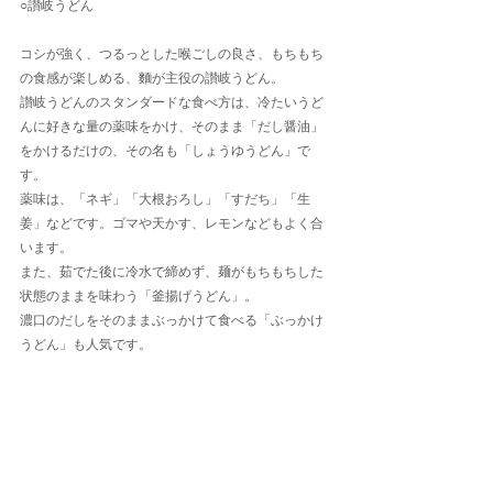
○讃岐うどん
コシが強く、つるっとした喉ごしの良さ、もちもち
の食感が楽しめる、麵が主役の讃岐うどん。
讃岐うどんのスタンダードな食べ方は、冷たいうど
んに好きな量の薬味をかけ、そのまま「だし醤油」
をかけるだけの、その名も「しょうゆうどん」で
す。
薬味は、「ネギ」「大根おろし」「すだち」「生
姜」などです。ゴマや天かす、レモンなどもよく合
います。
また、茹でた後に冷水で締めず、麺がもちもちした
状態のままを味わう「釜揚げうどん」。
濃口のだしをそのままぶっかけて食べる「ぶっかけ
うどん」も人気です。