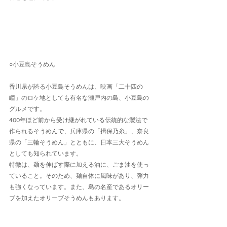
○小豆島そうめん
香川県が誇る小豆島そうめんは、映画「二十四の
瞳」のロケ地としても有名な瀬戸内の島、小豆島の
グルメです。
400年ほど前から受け継がれている伝統的な製法で
作られるそうめんで、兵庫県の「揖保乃糸」、奈良
県の「三輪そうめん」とともに、日本三大そうめん
としても知られています。
特徴は、麺を伸ばす際に加える油に、ごま油を使っ
ていること。そのため、麺自体に風味があり、弾力
も強くなっています。また、島の名産であるオリー
ブを加えたオリーブそうめんもあります。