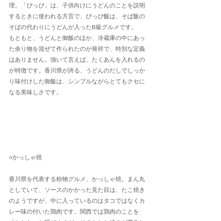
理。「ぴっぴ」は、子供向けにうどんのことを説明
するときに使われる方言で、ぴっぴ飯は、そば飯の
そばの代わりにうどんが入ったB級グルメです。
もともと、うどんと御飯のほか、冷蔵庫の中にあっ
た余り物を混ぜて作られたのが発祥で、特別な定義
はありません。強いて言えば、たくあんを入れるの
が特徴です。香川県が誇る、うどんのだしでしっか
り味付けした御飯は、シンプルながらとてもクセに
なる美味しさです。
○かっしゃ焼
香川県を代表する粉物グルメ、かっしゃ焼。まん丸
としていて、ソースのかかった見た目は、たこ焼き
のようですが、中に入っているのはタコではなくカ
レー味の付いた鶏肉です。関西では鶏肉のことを