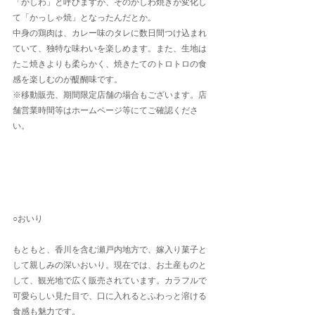
「かしわ」と呼びますが、そのかしわ焼きが変化し
て「かっしゃ焼」となったんだとか。
中身の鶏肉は、カレー味のタレに数日間つけ込まれ
ていて、独特な味わいを楽しめます。また、生地は
たこ焼きよりも柔らかく、焼きたてのトロトロの食
感を楽しむのが醍醐味です。
※移動販売、期間限定店舗の場合もございます。店
舗営業時間等はホームページ等にてご確認くださ
い。
○おいり
もともと、香川を含む瀬戸内地方で、嫁入り菓子と
して親しみの深いおいり。現在では、お土産ものと
して、観光地で広く販売されています。カラフルで
可愛らしい見た目で、口に入れるとふわっと溶ける
食感も魅力です。