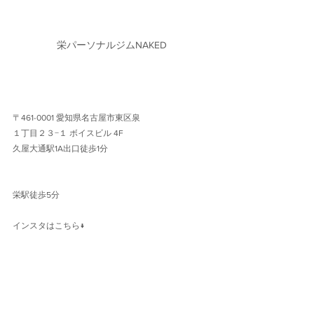
栄パーソナルジムNAKED
〒461-0001 愛知県名古屋市東区泉
１丁目２３−１ ボイスビル 4F 
久屋大通駅1A出口徒歩1分 
栄駅徒歩5分
インスタはこちら↓