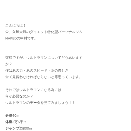
こんにちは！
栄、久屋大通のダイエット特化型パーソナルジム
NAKEDの中村です。
突然ですが、ウルトラマンについてどう思います
か？
僕はあの力・あのスピード・あの優しさ
全て見習わなければならないと等思っています。
それではウルトラマンになる為には
何が必要なのか？
ウルトラマンのデータを見てみましょう！！
身長
40m
体重
3万5千ｔ
ジャンプ力
800m