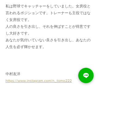
私は野球でキャッチャーをしていました。女房役と
言われるポジションです。トレーナーも主役ではな
く女房役です。
人の良さを引き出し、それを伸ばすことが得意です
し大好きです。
あなたが気付いていない良さを引き出し、あなたの
人生を必ず輝かせます。
中村友洋
https://www.instagram.com/n_tomo222
【メッセージ】
今までトレーナーや病院勤務で運動選手や一般の方
の目標や夢のお手伝いをしてきました！皆様の喜び
が私の喜びとなります！！ダイエットはもちろん、
姿勢を良くしたい、動ける体になりたい等の要望も
お聞かせください。全力であなたの目標のサポート