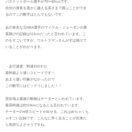
バスケットボール選手が70〜80cmです。
自分の身長を遥かに越える高さまで跳ぶことができ
るのでこの数字はとんでもないです。
あの有名な元NBA選手のマイケル・ジョーダンの垂
直跳びの記録は122cmだったと言われています。こ
のもすごいですが、ウルトラマンさんがずば抜けて
いることがわかります。
・走行速度　時速450キロ
新幹線より速いスピードです！
あまり速い印象がなかったので
この数字にはビックリしました！！
現在地上最速の動物はチーターといわれています。
最高時速は約121kmになるとも言われています。
チーターの4倍スピードが出せる。これはめちゃくち
ゃすごい記録です。こんなに早く走ることが出来た
ら気持ちよさそうですね。