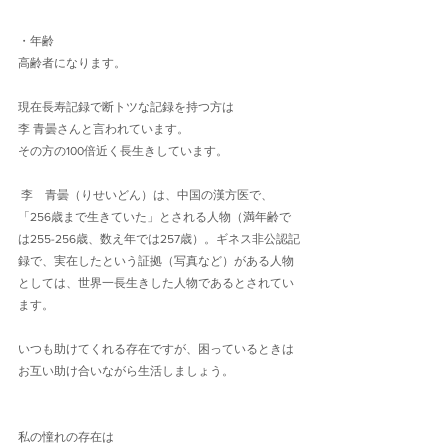
・年齢
高齢者になります。
現在長寿記録で断トツな記録を持つ方は
李 青曇さんと言われています。
その方の100倍近く長生きしています。
 李　青曇（りせいどん）は、中国の漢方医で、
「256歳まで生きていた」とされる人物（満年齢で
は255-256歳、数え年では257歳）。ギネス非公認記
録で、実在したという証拠（写真など）がある人物
としては、世界一長生きした人物であるとされてい
ます。
いつも助けてくれる存在ですが、困っているときは
お互い助け合いながら生活しましょう。
私の憧れの存在は