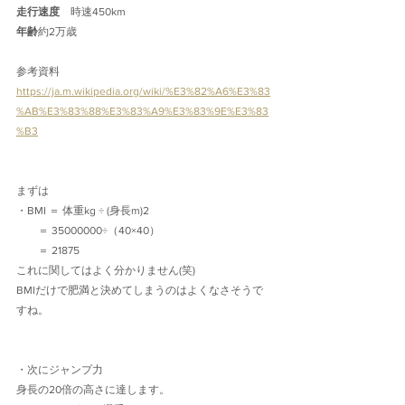
走行速度　
時速450km
年齢
約2万歳
参考資料
https://ja.m.wikipedia.org/wiki/%E3%82%A6%E3%83
%AB%E3%83%88%E3%83%A9%E3%83%9E%E3%83
%B3
まずは
・BMI ＝ 体重kg ÷ (身長m)2
　　＝ 35000000÷（40×40）
　　＝ 21875
これに関してはよく分かりません(笑)
BMIだけで肥満と決めてしまうのはよくなさそうで
すね。
・次にジャンプ力
身長の20倍の高さに達します。