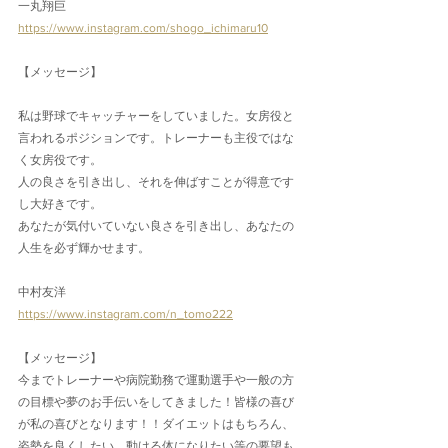
一丸翔巨
https://www.instagram.com/shogo_ichimaru10
【メッセージ】
私は野球でキャッチャーをしていました。女房役と
言われるポジションです。トレーナーも主役ではな
く女房役です。
人の良さを引き出し、それを伸ばすことが得意です
し大好きです。
あなたが気付いていない良さを引き出し、あなたの
人生を必ず輝かせます。
中村友洋
https://www.instagram.com/n_tomo222
【メッセージ】
今までトレーナーや病院勤務で運動選手や一般の方
の目標や夢のお手伝いをしてきました！皆様の喜び
が私の喜びとなります！！ダイエットはもちろん、
姿勢を良くしたい、動ける体になりたい等の要望も