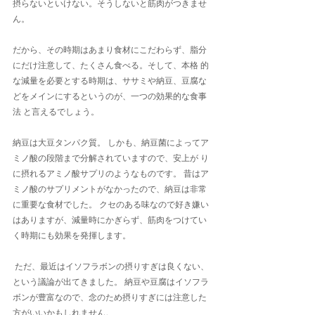
摂らないといけない。そうしないと筋肉がつきませ
ん。
だから、その時期はあまり食材にこだわらず、脂分
にだけ注意して、たくさん食べる。そして、本格 的
な減量を必要とする時期は、ササミや納豆、豆腐な
どをメインにするというのが、一つの効果的な食事
法 と言えるでしょう。
納豆は大豆タンパク質。 しかも、納豆菌によってア
ミノ酸の段階まで分解されていますので、安上が り
に摂れるアミノ酸サプリのようなものです。 昔はア
ミノ酸のサプリメントがなかったので、納豆は非常
に重要な食材でした。 クセのある味なので好き嫌い
はありますが、減量時にかぎらず、筋肉をつけてい
く時期にも効果を発揮します。
 ただ、最近はイソフラボンの摂りすぎは良くない、
という議論が出てきました。 納豆や豆腐はイソフラ
ボンが豊富なので、念のため摂りすぎには注意した
方がいいかもしれません。