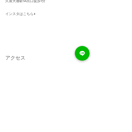
久屋大通駅1A出口徒歩1分 
インスタはこちら↓
アクセス
地下鉄桜通線 
名古屋駅→久屋大通駅 
地下鉄名城線 
栄駅→久屋大通駅 
久屋大通駅1A出口徒歩1分 
栄、久屋大通ダイエット特化パーソナルジム
NAKEDは駅から近いところにあります。