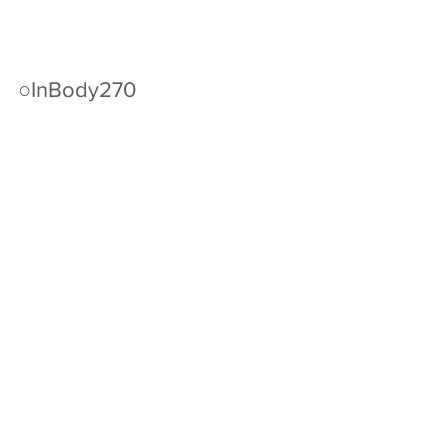
○InBody270