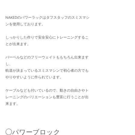
NAKEDのパワーラックはタフスタッフのスミスマシ
ンを使用しております。
しっかりした作りで安全安心にトレーニングするこ
とが出来ます。
バーベルなどのフリーウェイトももちろん出来ます
し、
軌道が決まっているスミスマシンで初心者の方でも
やりやすいように作られています。
ケーブルなども付いているので、動きの自由さやト
レーニングのバリエーションも豊富に行うことが出
来ます。
◯パワーブロック