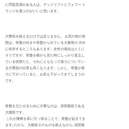
に問題意識がある人は、デッドリフトとフォワー ド
ランジを選ぶのがいいと思います。
大臀筋を鍛えるだけでは足りません。 お尻の肉の状
態は、骨盤の向きや骨盤から出ている大腿骨の 方向
に依存するところもあります。女性の場合はとくに
そうですが、骨盤を横から見た時にしっかり直立し
ている状態だと、それにともなって後ろについてい
る大臀筋の位置も高くなります。しかし、骨盤が後
ろに下がっていると、お尻も下がってきてしまうの
です。
骨盤を立たせるために大事なのは、深部腹筋である
大腰筋です。
 これが腰椎を前に引っ張ることで、骨盤が起きてき
ます｡だから、大殿筋そのものを鍛えながら､深部腹