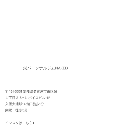
栄パーソナルジムNAKED
〒461-0001 愛知県名古屋市東区泉
１丁目２３−１ ボイスビル 4F 
久屋大通駅1A出口徒歩1分 
栄駅　徒歩5分
インスタはこちら↓