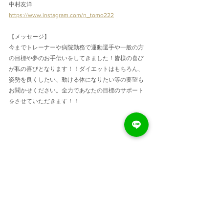
中村友洋
https://www.instagram.com/n_tomo222
【メッセージ】
今までトレーナーや病院勤務で運動選手や一般の方
の目標や夢のお手伝いをしてきました！皆様の喜び
が私の喜びとなります！！ダイエットはもちろん、
姿勢を良くしたい、動ける体になりたい等の要望も
お聞かせください。全力であなたの目標のサポート
をさせていただきます！！
ページの上へ 