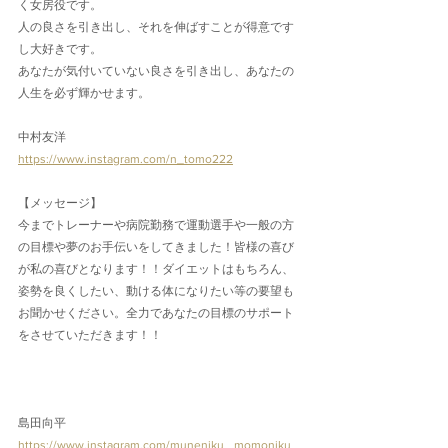
く女房役です。
人の良さを引き出し、それを伸ばすことが得意です
し大好きです。
あなたが気付いていない良さを引き出し、あなたの
人生を必ず輝かせます。
中村友洋
https://www.instagram.com/n_tomo222
【メッセージ】
今までトレーナーや病院勤務で運動選手や一般の方
の目標や夢のお手伝いをしてきました！皆様の喜び
が私の喜びとなります！！ダイエットはもちろん、
姿勢を良くしたい、動ける体になりたい等の要望も
お聞かせください。全力であなたの目標のサポート
をさせていただきます！！
島田向平
https://www.instagram.com/muneniku _momoniku