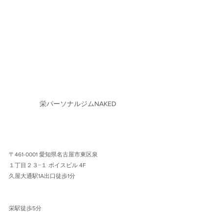
栄パーソナルジムNAKED
〒461-0001 愛知県名古屋市東区泉
１丁目２３−１ ボイスビル 4F 
久屋大通駅1A出口徒歩1分 
栄駅徒歩5分