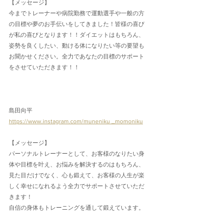
【メッセージ】
今までトレーナーや病院勤務で運動選手や一般の方
の目標や夢のお手伝いをしてきました！皆様の喜び
が私の喜びとなります！！ダイエットはもちろん、
姿勢を良くしたい、動ける体になりたい等の要望も
お聞かせください。全力であなたの目標のサポート
をさせていただきます！！
島田向平
https://www.instagram.com/muneniku _momoniku
【メッセージ】
パーソナルトレーナーとして、お客様のなりたい身
体や目標を叶え、お悩みを解決するのはもちろん、
見た目だけでなく、心も鍛えて、お客様の人生が楽
しく幸せになれるよう全力でサポートさせていただ
きます！
自信の身体もトレーニングを通して鍛えています。