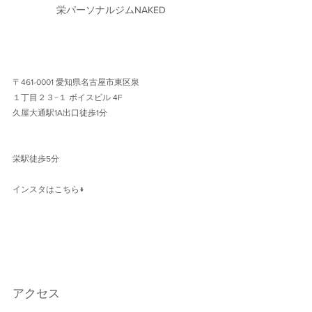
栄パーソナルジムNAKED
〒461-0001 愛知県名古屋市東区泉
１丁目２３−１ ボイスビル 4F 
久屋大通駅1A出口徒歩1分 
栄駅徒歩5分
インスタはこちら↓
アクセス