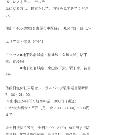
レストラン　テルラ
気になる方は、検索をして、内容を見てみてくださ
い。
住所〒460-0003名古屋市中区錦3　丸の内3丁目ほか
エリア栄・伏見【中区】
アクセス●地下鉄名城線・桜通線「久屋大通」駅下
車。徒歩1分　
　　　　●地下鉄名城線・東山線「栄」駅下車。徒歩
8分
休館日無休駐車場セントラルパーク駐車場営業時間
7：00～21：00
 ※出庫は24時間可駐車料金：300円（税込）
30分最大料金：平日（月～金 7:00～21:00)）1,800円
まで
※土日祝除く夜間（全日21:00～8:00） 900円まで駐
車台数：570台車両制限：高さ2.1ｍ、幅2.0ｍ、長さ