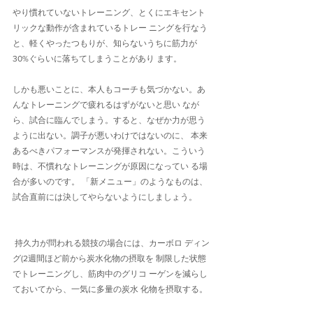
やり慣れていないトレーニング、とくにエキセント
リックな動作が含まれているトレー ニングを行なう
と、軽くやったつもりが、知らないうちに筋力が
30%ぐらいに落ちてしまうことがあり ます。
しかも悪いことに、本人もコーチも気づかない。あ
んなトレーニングで疲れるはずがないと思い なが
ら、試合に臨んでしまう。すると、なぜか力が思う
ように出ない。調子が悪いわけではないのに、 本来
あるべきパフォーマンスが発揮されない。こういう
時は、不慣れなトレーニングが原因になってい る場
合が多いのです。 「新メニュー」のようなものは、
試合直前には決してやらないようにしましょう。
 持久力が問われる競技の場合には、カーボロ ディン
グ(2週間ほど前から炭水化物の摂取を 制限した状態
でトレーニングし、筋肉中のグリコ ーゲンを減らし
ておいてから、一気に多量の炭水 化物を摂取する。