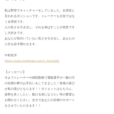
私は野球でキャッチャーをしていました。女房役と
言われるポジションです。トレーナーも主役ではな
く女房役です。
人の良さを引き出し、それを伸ばすことが得意です
し大好きです。
あなたが気付いていない良さを引き出し、あなたの
人生を必ず輝かせます。
中村友洋
https://www.instagram.com/n_tomo222
【メッセージ】
今までトレーナーや病院勤務で運動選手や一般の方
の目標や夢のお手伝いをしてきました！皆様の喜び
が私の喜びとなります！！ダイエットはもちろん、
姿勢を良くしたい、動ける体になりたい等の要望も
お聞かせください。全力であなたの目標のサポート
をさせていただきます！！