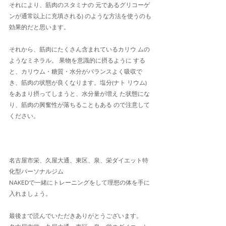
それにより、筋肉のスタミナの 元であるグリコーゲ
ンが通常以上に充填される) のような方法を使うのも
効果的だと思います。
それから、筋肉にたくさん含まれているカリウ ムの
ようなミネラル。 果物を意識的に摂るように する
と、カリウム・糖質・水分がバランスよく吸収で
き、筋肉の状態が良くなります。塩分(ナト リウム)
をあまり摂ってしまうと、水分量が増え た状態にな
り、筋肉の興奮性が落ちることもある ので注意して
ください。
名古屋市栄、久屋大通、東区、泉、栄ダイエット特
化型パーソナルジム
NAKEDで一緒にトレーニングをして理想の体を手に
入れましょう。
最後まで読んでいただきありがとうございます。