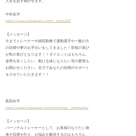
人生を必ず輝かせます。
中村友洋
https://www.instagram.com/n_tomo222
【メッセージ】
今までトレーナーや病院勤務で運動選手や一般の方
の目標や夢のお手伝いをしてきました！皆様の喜び
が私の喜びとなります！！ダイエットはもちろん、
姿勢を良くしたい、動ける体になりたい等の要望も
お聞かせください。全力であなたの目標のサポート
をさせていただきます！！
島田向平
https://www.instagram.com/muneniku _momoniku
【メッセージ】
パーソナルトレーナーとして、お客様のなりたい身
体や目標を叶え、お悩みを解決するのはもちろん、