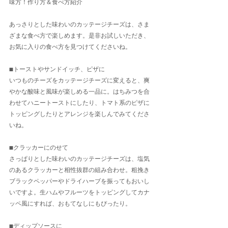
味方！作り方＆食べ方紹介
あっさりとした味わいのカッテージチーズは、さま
ざまな食べ方で楽しめます。是非お試しいただき、
お気に入りの食べ方を見つけてくださいね。
■トーストやサンドイッチ、ピザに
いつものチーズをカッテージチーズに変えると、爽
やかな酸味と風味が楽しめる一品に。はちみつを合
わせてハニートーストにしたり、トマト系のピザに
トッピングしたりとアレンジを楽しんでみてくださ
いね。
■クラッカーにのせて
さっぱりとした味わいのカッテージチーズは、塩気
のあるクラッカーと相性抜群の組み合わせ。粗挽き
ブラックペッパーやドライハーブを振ってもおいし
いですよ。生ハムやフルーツをトッピングしてカナ
ッペ風にすれば、おもてなしにもぴったり。
■ディップソースに