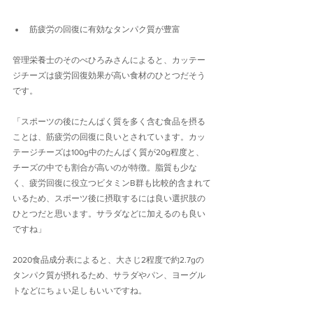
筋疲労の回復に有効なタンパク質が豊富
管理栄養士のそのべひろみさんによると、カッテー
ジチーズは疲労回復効果が高い食材のひとつだそう
です。
「スポーツの後にたんぱく質を多く含む食品を摂る
ことは、筋疲労の回復に良いとされています。カッ
テージチーズは100g中のたんぱく質が20g程度と、
チーズの中でも割合が高いのが特徴。脂質も少な
く、疲労回復に役立つビタミンB群も比較的含まれて
いるため、スポーツ後に摂取するには良い選択肢の
ひとつだと思います。サラダなどに加えるのも良い
ですね」
2020食品成分表によると、大さじ2程度で約2.7gの
タンパク質が摂れるため、サラダやパン、ヨーグル
トなどにちょい足しもいいですね。