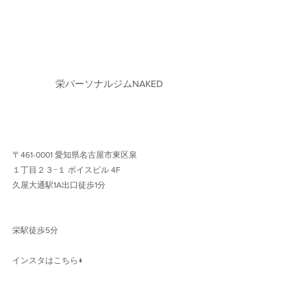
栄パーソナルジムNAKED
〒461-0001 愛知県名古屋市東区泉
１丁目２３−１ ボイスビル 4F 
久屋大通駅1A出口徒歩1分 
栄駅徒歩5分
インスタはこちら↓